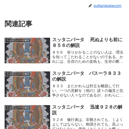
suttanipatacom
関連記事
スッタニパータ 死ぬよりも前に
スッタニパータ解説
８５６の解説
８５６ 依りかかることのない人は、理法
を知ってこだわることがないのである。か
れには、生存のための妄執も、生存の断滅
のための妄執も存在しない。人間的思考の
運動を制し執着をすることのない人は、理
スッタニパータ パスーラ８３３
スッタニパータ解説
法すなわち欲するものには必ず逆（正反
の解説
対）の作用（運...
８３３ またかれらは対立を離脱して行
い、一つの見解を［他の］諸々の偏見と抗
争させない人々なのであるが、かれらに対
して、あなたは何を得ようとするのか？パ
スーラよ。かれらの間で「最上のもの」と
スッタニパータ 迅速９２８の解
スッタニパータ解説
して固執されたものは、ここには存在しな
説
いのである。ま...
９２８ 修行者は、非難されても、くよく
よしてはならない。称讃されても、高ぶっ
てはならない。貪欲（とんよく）と慳（も