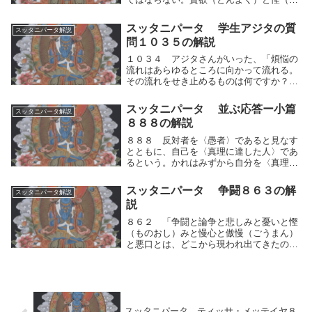
のおし）みと怒りと悪口とを除き去れ。修
行者は、非難されても、反応の仕方によく
スッタニパータ 学生アジタの質
スッタニパータ解説
気をつけよ。人間的思考の運動（快⇔不
問１０３５の解説
快）によって、...
１０３４ アジタさんがいった、「煩悩の
流れはあらゆるところに向かって流れる。
その流れをせき止めるものは何ですか？そ
の流れを防ぎまもるものは何ですか？その
流れは何によって塞（ふさ）がれるのでし
スッタニパータ 並ぶ応答ー小篇
スッタニパータ解説
ょうか？それを説いてください。」１０３
８８８の解説
５ 師は答え...
８８８ 反対者を〈愚者〉であると見なす
とともに、自己を〈真理に達した人〉であ
るという。かれはみずから自分を〈真理に
達した人〉であると称しながら、他人を蔑
視し、そのように語る。反対者を愚者であ
スッタニパータ 争闘８６３の解
スッタニパータ解説
ると見なすとともに、自己を真理に達した
説
人であるとい...
８６２ 「争闘と論争と悲しみと憂いと慳
（ものおし）みと慢心と傲慢（ごうまん）
と悪口とは、どこから現われ出てきたので
すか？これらはどこから起ったのですか？
どうか、それを教えてください。」８６
３ 「争闘と論争と悲しみと憂いと慳（も
のおし）みと慢...
スッタニパータ ティッサ・メッテイヤ８