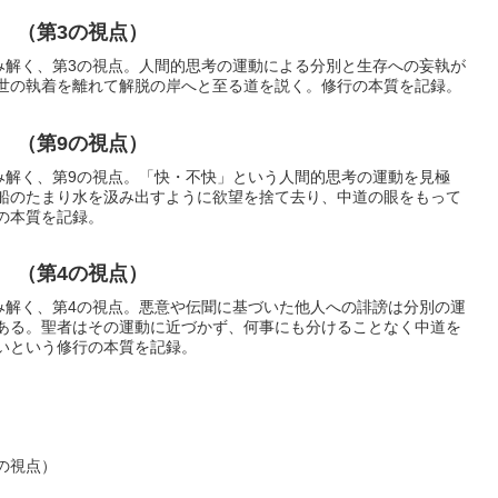
 （第3の視点）
読み解く、第3の視点。人間的思考の運動による分別と生存への妄執が
世の執着を離れて解脱の岸へと至る道を説く。修行の本質を記録。
 （第9の視点）
読み解く、第9の視点。「快・不快」という人間的思考の運動を見極
船のたまり水を汲み出すように欲望を捨て去り、中道の眼をもって
の本質を記録。
 （第4の視点）
読み解く、第4の視点。悪意や伝聞に基づいた他人への誹謗は分別の運
ある。聖者はその運動に近づかず、何事にも分けることなく中道を
いという修行の本質を記録。
の視点）