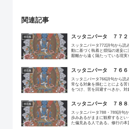
関連記事
スッタニパータ ７７２
視点集
スッタニパータ772詩句から
動に基づく執着と煩悩の迷妄に
厭離から遠く隔たっている現実
スッタニパータ ７６６
視点集
スッタニパータ766詩句から
常なる対象を掴むことによる苦
をつけ、苦を回避すべきか。対
スッタニパータ ７８８
視点集
スッタニパータ788・789詩
歩みあるがままに観察するとい
た偏見ある人である。修行の本