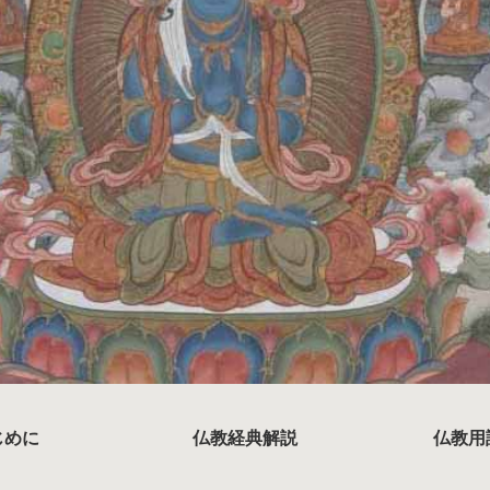
じめに
仏教経典解説
仏教用