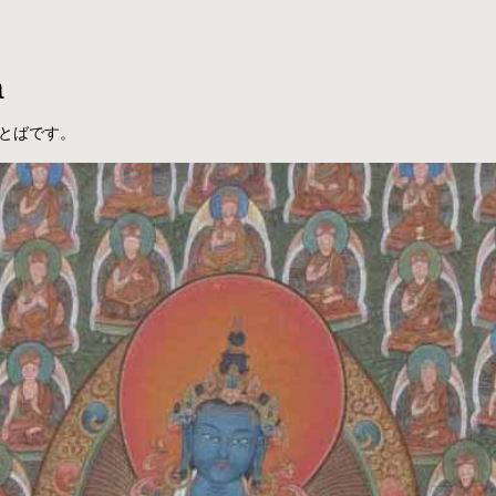
a
とばです。