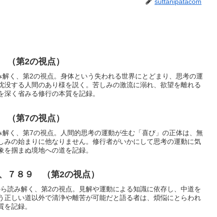
suttanipatacom
 （第2の視点）
読み解く、第2の視点。身体という失われる世界にとどまり、思考の運
沈没する人間のあり様を説く。苦しみの激流に溺れ、欲望を離れる
を深く省みる修行の本質を記録。
 （第7の視点）
読み解く、第7の視点。人間的思考の運動が生む「喜び」の正体は、無
しみの始まりに他なりません。修行者がいかにして思考の運動に気
象を掴まぬ境地への道を記録。
、７８９ （第2の視点）
句から読み解く、第2の視点。見解や運動による知識に依存し、中道を
う正しい道以外で清浄や離苦が可能だと語る者は、煩悩にとらわれ
質を記録。