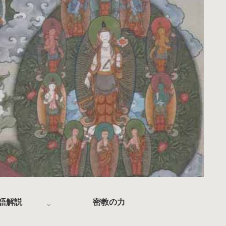
語解説
密教の力