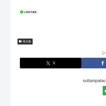
視点集
シ
X
suttanip