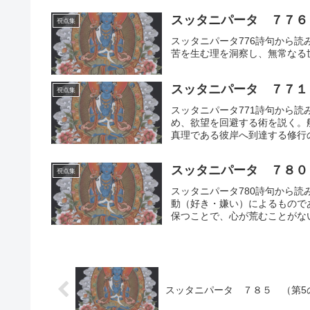
スッタニパータ ７７６
視点集
スッタニパータ776詩句から
苦を生む理を洞察し、無常なる
スッタニパータ ７７１
視点集
スッタニパータ771詩句から
め、欲望を回避する術を説く。
真理である彼岸へ到達する修行
スッタニパータ ７８０
視点集
スッタニパータ780詩句から
動（好き・嫌い）によるもので
保つことで、心が荒むことがな
スッタニパータ ７８５ （第5