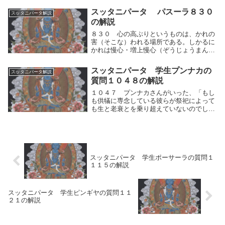
確執を起こすことがない。人間的思考の運
スッタニパータ パスーラ８３０
スッタニパータ解説
動（優⇔劣）の反応の仕方によって一方的
の解説
に決定した立...
８３０ 心の高ぶりというものは、かれの
害（そこな）われる場所である。しかるに
かれは慢心・増上慢心（ぞうじょうまんし
ん）の言をなす。このことわりを見て、論
争してはならない。諸々の達成せる人々
スッタニパータ 学生プンナカの
スッタニパータ解説
は、「それによって清浄が達成される」と
質問１０４８の解説
は説かないから...
１０４７ プンナカさんがいった、「もし
も供犠に専念している彼らが祭祀によって
も生と老衰とを乗り超えていないのでした
ら、わが親愛なる友よ、では神々と人間の
世界のうちで生と老衰とを乗り超えた人は
誰なのですか？先生！あなたにお尋ねしま
す。それをわ...
スッタニパータ 学生ポーサーラの質問１
１１５の解説
スッタニパータ 学生ピンギヤの質問１１
２１の解説