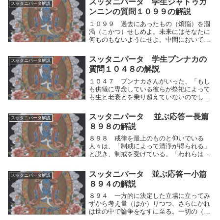
スッタニパータ 学生ジャトゥカ
スッタニパータ解説
ンニンの質問１０９９の解説
１０９９ 過去にあったもの（煩悩）を涸
渇（こかつ）せしめよ。未来にはそなたに
何ものもないようにせよ。中間において
も、そなたが何ものにも執著（しゅうじゃ
く）しないならば、そなたはやすらかにふ
スッタニパータ 学生プンナカの
スッタニパータ解説
るまう人となるであろう。過去に人間的思
質問１０４８の解説
考の運動（快⇔...
１０４７ プンナカさんがいった、「もし
も供犠に専念している彼らが祭祀によって
も生と老衰とを乗り超えていないのでした
ら、わが親愛なる友よ、では神々と人間の
世界のうちで生と老衰とを乗り超えた人は
スッタニパータ 並ぶ応答ー長篇
スッタニパータ解説
誰なのですか？先生！あなたにお尋ねしま
８９８の解説
す。それをわ...
８９８ 戒律を最上のものと仰いでいる
人々は、「制戒によって清浄が得られる」
と説き、制戒を受けている。「われらはこ
の教えで学びましょう。そうすれば清浄が
得られるでしょう」といって、〈真理に達
スッタニパータ 並ぶ応答ー小篇
スッタニパータ解説
した者〉と称する人々は、流転する迷いの
８９４の解説
生存に誘（ひ）...
８９４ 一方的に決定した立場に立ってみ
ずから考え量（はか）りつつ、さらにかれ
は世の中で論争をなすに至る。一切の（哲
学的）断定を捨てたならば、人は世の中で