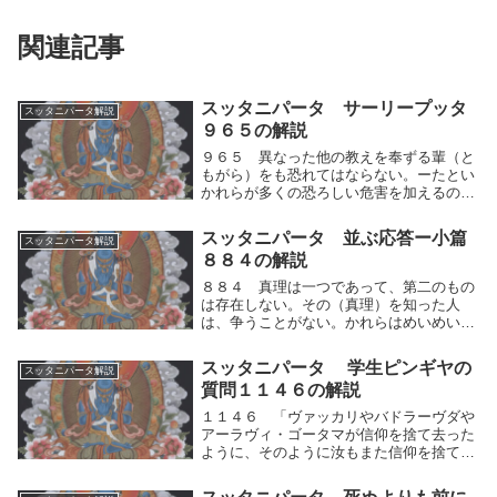
関連記事
スッタニパータ サーリープッタ
スッタニパータ解説
９６５の解説
９６５ 異なった他の教えを奉ずる輩（と
もがら）をも恐れてはならない。ーたとい
かれらが多くの恐ろしい危害を加えるのを
見ても。ーまた善を追求して、他の諸々の
危難にうち勝て。異なった他の教えを奉ず
スッタニパータ 並ぶ応答ー小篇
スッタニパータ解説
る輩（ともがら）をも恐れてはならない。
８８４の解説
ーたといかれ...
８８４ 真理は一つであって、第二のもの
は存在しない。その（真理）を知った人
は、争うことがない。かれらはめいめい異
なった真理をほめたたえている。それ故に
諸々の〈道の人〉は同一の事を語らないの
スッタニパータ 学生ピンギヤの
スッタニパータ解説
である。道の人は、真理を様々な角度から
質問１１４６の解説
読み解くが、そ...
１１４６ 「ヴァッカリやバドラーヴダや
アーラヴィ・ゴータマが信仰を捨て去った
ように、そのように汝もまた信仰を捨て去
れ。そなたは死の領域（りょういき)の彼岸
（ひがん）に至るであろう。ピンギヤ