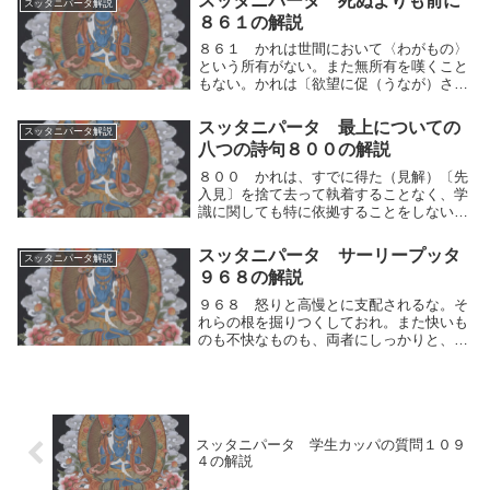
スッタニパータ 死ぬよりも前に
スッタニパータ解説
よ。」「ヴァッカリやバドラーヴダやアー
８６１の解説
ラヴィ・ゴータ...
８６１ かれは世間において〈わがもの〉
という所有がない。また無所有を嘆くこと
もない。かれは〔欲望に促（うなが）され
て〕、諸々の事物に赴（おもむく）くこと
もない。かれは実に〈平安なる者〉と呼ば
スッタニパータ 最上についての
スッタニパータ解説
れる。」かれは自らの人間的思考の運動
八つの詩句８００の解説
（快⇔不快）を...
８００ かれは、すでに得た（見解）〔先
入見〕を捨て去って執着することなく、学
識に関しても特に依拠することをしない。
人々は（種々異なった見解に）分かれてい
るが、かれは実に党派に盲従（分別なく人
スッタニパータ サーリープッタ
スッタニパータ解説
の言うがままに従うこと）せずいかなる見
９６８の解説
解もをそのま...
９６８ 怒りと高慢とに支配されるな。そ
れらの根を掘りつくしておれ。また快いも
のも不快なものも、両者にしっかりと、う
ち克（か）つべきである。怒りと高慢とに
支配されるな。人は、人間的思考の運動
（快⇔不快）によって、快が掴めない時、
あるいは不快を...
スッタニパータ 学生カッパの質問１０９
４の解説