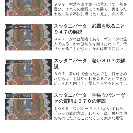
９６９ 智慧をまず第一に重んじて、善を
喜び、それらの危難にうち勝て。奥まった
土地に臥す不快に堪（た）えよ。次の四つ
の憂うべきことに堪えよ。人間的思考の運
動（快⇔不快）を制し、中道による観察か
スッタニパータ 武器を執ること
スッタニパータ解説
ら得られる智慧をまず第一に重んじて、善
９４７の解説
を喜び、それ...
９４７ かれは智者であり、ヴェーダの達
人である。かれは理法を知りおわって、依
りかかることがない。かれは世間において
正しくふるまい、世の中で何びとをも羨
（うらや）むことがない。かれは智者であ
スッタニパータ 老い８０７の解
スッタニパータ解説
り、修行の達人である。かれは自らの人間
説
的思考の運動（...
８０７ 夢の中で会った人でも、目がさめ
たならば、もはやかれを見ることができな
い。それと同じく、愛した人でも死んでこ
の世を去ったならば、もはや再び見ること
ができない。夢の中で会った人でも、目が
スッタニパータ 学生ウパシーヴ
スッタニパータ解説
さめたならば、もはやかれを見ることがで
ァの質問１０７０の解説
きない。それ...
１０６９ ウパシーヴァさんがたずねた。
「シャカ族の方よ。わたくしは。独りで他
のものにたよることなくして大きな煩悩の
激流を渡ることはできません。わたくしが
たよってこの激流をわたり得る〈よりどこ
ろ〉をお説きください。あまねく見る方