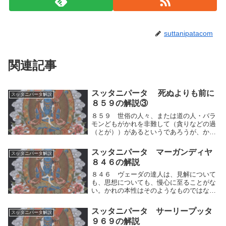
suttanipatacom
関連記事
スッタニパータ 死ぬよりも前に
スッタニパータ解説
８５９の解説③
８５９ 世俗の人々、または道の人・バラ
モンどもがかれを非難して（貪りなどの過
（とが））があるというであろうが、かれ
はその（非難）を特に気にかけることはな
い。それ故に、かれは論議されても、動揺
スッタニパータ マーガンディヤ
スッタニパータ解説
することがない。俗の人々、または道の
８４６の解説
人・バラモンど...
８４６ ヴェーダの達人は、見解について
も、思想についても、慢心に至ることがな
い。かれの本性はそのようなものではない
からである。かれは宗教的行為によっても
導かれないし、また伝統的な学問によって
スッタニパータ サーリープッタ
スッタニパータ解説
も導かれない。かれは執着の巣窟に導きい
９６９の解説
れられること...