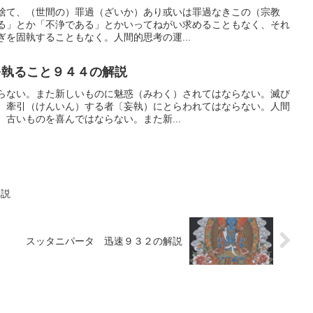
捨て、（世間の）罪過（ざいか）あり或いは罪過なきこの（宗教
る」とか「不浄である」とかいってねがい求めることもなく、それ
を固執することもなく。人間的思考の運...
執ること９４４の解説
らない。また新しいものに魅惑（みわく）されてはならない。滅び
。牽引（けんいん）する者〔妄執）にとらわれてはならない。人間
古いものを喜んではならない。また新...
解説
スッタニパータ 迅速９３２の解説