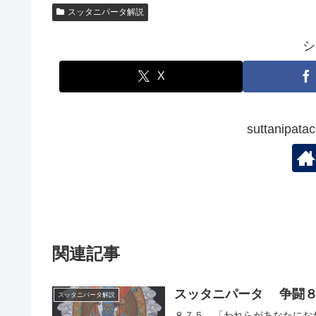
スッタニパータ解説
シ
X
suttanip
関連記事
スッタニパータ 争闘
スッタニパータ解説
８７５ 「われらがあなたにお