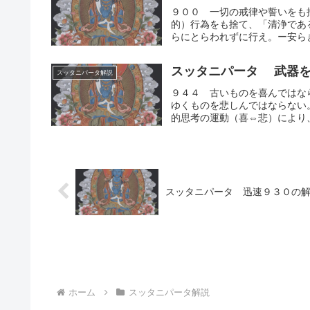
９００ 一切の戒律や誓いをも
的）行為をも捨て、「清浄であ
らにとらわれずに行え。ー安らぎ
スッタニパータ 武器を
スッタニパータ解説
９４４ 古いものを喜んではな
ゆくものを悲しんではならない
的思考の運動（喜⇔悲）により、
スッタニパータ 迅速９３０の
ホーム
スッタニパータ解説