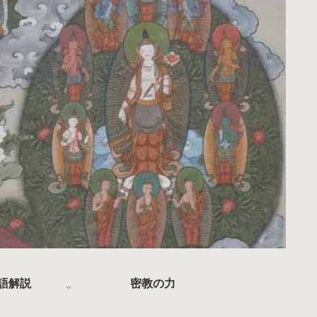
語解説
密教の力