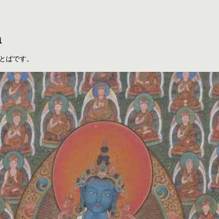
a
とばです。