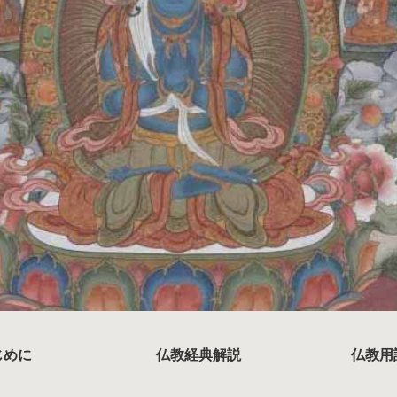
じめに
仏教経典解説
仏教用