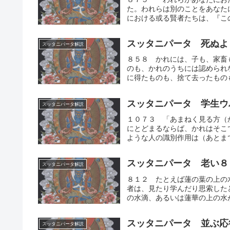
た。われらは別のことをあなた
における或る賢者たちは、『この
スッタニパータ 死ぬよ
スッタニパータ解説
８５８ かれには、子も、家畜
のも、かれのうちには認められ
に得たものも、捨て去ったものも
スッタニパータ 学生ウ
スッタニパータ解説
１０７３ 「あまねく見る方（
にとどまるならば、かれはそこ
ような人の識別作用は（あとまで
スッタニパータ 老い８
スッタニパータ解説
８１２ たとえば蓮の葉の上の
者は、見たり学んだり思索した
の水滴、あるいは蓮華の上の水が
スッタニパータ 並ぶ応
スッタニパータ解説