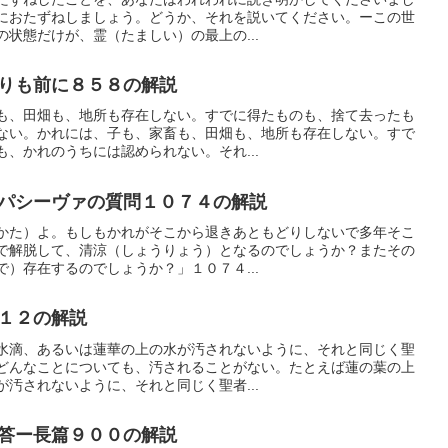
におたずねしましょう。どうか、それを説いてください。ーこの世
状態だけが、霊（たましい）の最上の...
りも前に８５８の解説
も、田畑も、地所も存在しない。すでに得たものも、捨て去ったも
ない。かれには、子も、家畜も、田畑も、地所も存在しない。すで
、かれのうちには認められない。それ...
パシーヴァの質問１０７４の解説
かた）よ。もしもかれがそこから退きあともどりしないで多年そこ
で解脱して、清涼（しょうりょう）となるのでしょうか？またその
）存在するのでしょうか？」１０７４...
１２の解説
水滴、あるいは蓮華の上の水が汚されないように、それと同じく聖
どんなことについても、汚されることがない。たとえば蓮の葉の上
汚されないように、それと同じく聖者...
答ー長篇９００の解説