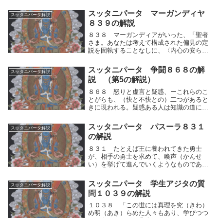
のを捨て、最上の〈想いからの解脱〉にお
いて解脱した人、ーかれは退きあともどり
スッタニパータ マーガンディヤ
スッタニパータ解説
することなく、そこに安住するでありまし
８３９の解説
ょうか？」１０...
８３８ マーガンディアがいった、「聖者
さま。あなたは考えて構成された偏見の定
説を固執することなしに、〈内心の安ら
ぎ〉ということをお説きになりますが、そ
のことわりを諸々の賢人はどのように説い
スッタニパータ 争闘８６８の解
スッタニパータ解説
ておられるのでしょうか？」８３９ 師は
説 （第5の解説）
答えた、「マー...
８６８ 怒りと虚言と疑惑、ーこれらのこ
とがらも、（快と不快との）二つがあると
きに現われる。疑惑ある人は知識の道に学
べ。〈道の人〉は、知って、諸々のことが
らを説いたのである。」怒りと虚言と疑
スッタニパータ パスーラ８３１
スッタニパータ解説
惑、ーこれらのことがらも、人間的思考の
の解説
運動（快⇔不快...
８３１ たとえば王に養われてきた勇士
が、相手の勇士を求めて、喚声（かんせ
い）を挙げて進んでいくようなものであ
る。勇士よ。かの（汝に、ふさわしい、真
理に達した人の）いるところに到（いた）
スッタニパータ 学生アジタの質
スッタニパータ解説
れ。相手として戦うべきものは、あらかじ
問１０３９の解説
め存在しないのであ...
１０３８ 「この世には真理を究（きわ）
め明（あき）らめた人々もあり、学びつつ