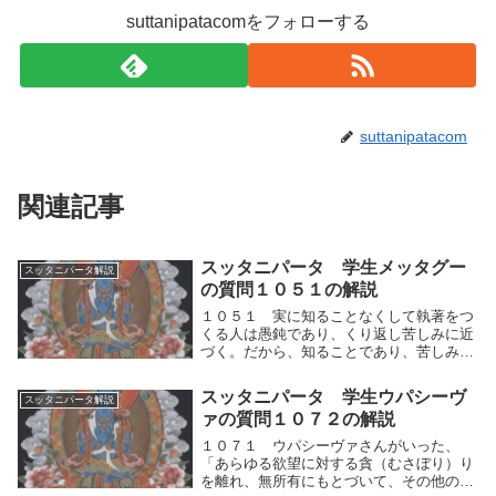
suttanipatacomをフォローする
suttanipatacom
関連記事
スッタニパータ 学生メッタグー
スッタニパータ解説
の質問１０５１の解説
１０５１ 実に知ることなくして執著をつ
くる人は愚鈍であり、くり返し苦しみに近
づく。だから、知ることであり、苦しみの
生起のもとを観じた人は、再生の素因（＝
執著）をつくってはならない。」実に中道
スッタニパータ 学生ウパシーヴ
スッタニパータ解説
を知ることなくして両極端に執著をつくる
ァの質問１０７２の解説
人は愚鈍であ...
１０７１ ウパシーヴァさんがいった、
「あらゆる欲望に対する貪（むさぼり）り
を離れ、無所有にもとづいて、その他のも