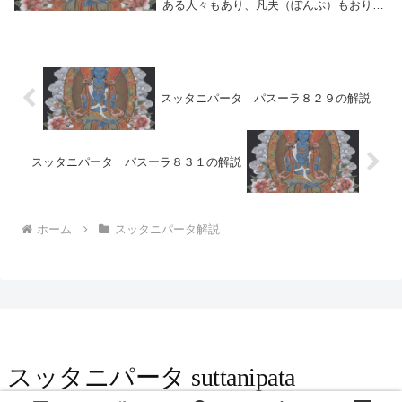
ある人々もあり、凡夫（ぼんぷ）もおりま
す。おたずねしますが、賢者は、どうかか
れらのふるまいを語ってください。わが友
よ。」１０３９ 「修行者は諸々の欲望に
耽（ふけ）っ...
スッタニパータ パスーラ８２９の解説
スッタニパータ パスーラ８３１の解説
ホーム
スッタニパータ解説
スッタニパータ suttanipata