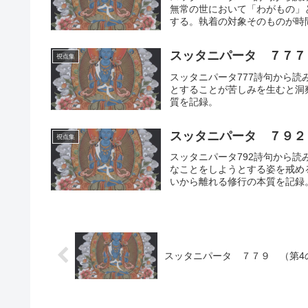
無常の世において「わがもの」
する。執着の対象そのものが時
離れて生きる修行の本質を記録
スッタニパータ ７７７
視点集
スッタニパータ777詩句から
とすることが苦しみを生むと洞
質を記録。
スッタニパータ ７９２
視点集
スッタニパータ792詩句から
なことをしようとする姿を戒め
いから離れる修行の本質を記録
スッタニパータ ７７９ （第4