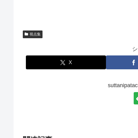
視点集
シ
X
suttanip