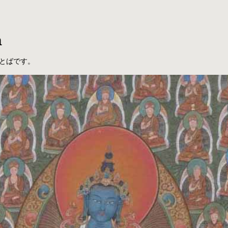
a
とばです。