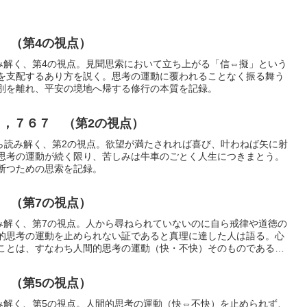
 （第4の視点）
読み解く、第4の視点。見聞思索において立ち上がる「信⇔擬」という
を支配するあり方を説く。思考の運動に覆われることなく振る舞う
別を離れ、平安の境地へ帰する修行の本質を記録。
，７６７ （第2の視点）
句から読み解く、第2の視点。欲望が満たされれば喜び、叶わねば矢に射
思考の運動が続く限り、苦しみは牛車のごとく人生につきまとう。
断つための思索を記録。
 （第7の視点）
読み解く、第7の視点。人から尋ねられていないのに自ら戒律や道徳の
的思考の運動を止められない証であると真理に達した人は語る。心
ことは、すなわち人間的思考の運動（快・不快）そのものであると
 （第5の視点）
読み解く、第5の視点。人間的思考の運動（快⇔不快）を止められず、