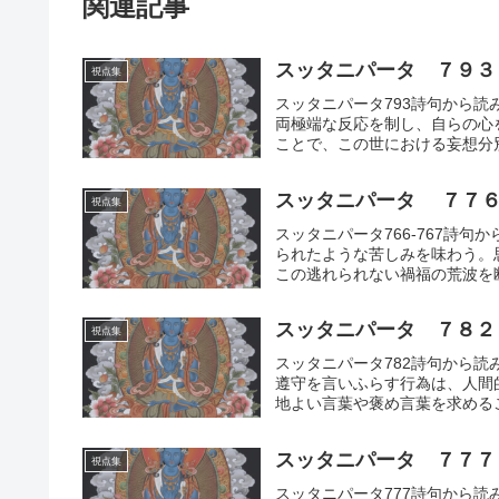
関連記事
スッタニパータ ７９３
視点集
スッタニパータ793詩句から
両極端な反応を制し、自らの心
ことで、この世における妄想分
スッタニパータ ７７６
視点集
スッタニパータ766-767詩
られたような苦しみを味わう。
この逃れられない禍福の荒波を
スッタニパータ ７８２
視点集
スッタニパータ782詩句から
遵守を言いふらす行為は、人間
地よい言葉や褒め言葉を求める
いう修行の本質を記録。
スッタニパータ ７７７
視点集
スッタニパータ777詩句から