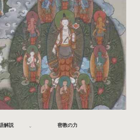
語解説
密教の力