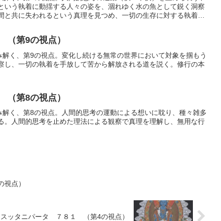
という執着に動揺する人々の姿を、涸れゆく水の魚として鋭く洞察
間と共に失われるという真理を見つめ、一切の生存に対する執着を
。
 （第9の視点）
読み解く、第9の視点。変化し続ける無常の世界において対象を掴もう
察し、一切の執着を手放して苦から解放される道を説く。修行の本
 （第8の視点）
読み解く、第8の視点。人間的思考の運動による想いに耽り、種々雑多
る。人間的思考を止めた理法による観察で真理を理解し、無用な行
。
の視点）
スッタニパータ ７８１ （第4の視点）