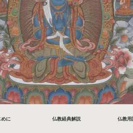
じめに
仏教経典解説
仏教用