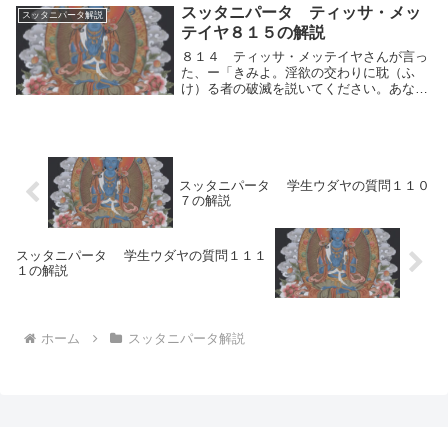
何の故にこの世で盛んに神々に犠牲を捧
スッタニパータ ティッサ・メッ
スッタニパータ解説
（ささ）げたのですか？先生！あなたにお
テイヤ８１５の解説
たずねします。そ...
８１４ ティッサ・メッテイヤさんが言っ
た、ー「きみよ。淫欲の交わりに耽（ふ
け）る者の破滅を説いてください。あなた
の教えを聞いて、われらも独り離れて住む
ことを学びましょう。」８１５ 師（ブッ
ダ）は答えた、「メッテイヤよ。淫欲の交
わりに耽る者は...
スッタニパータ 学生ウダヤの質問１１０
７の解説
スッタニパータ 学生ウダヤの質問１１１
１の解説
ホーム
スッタニパータ解説