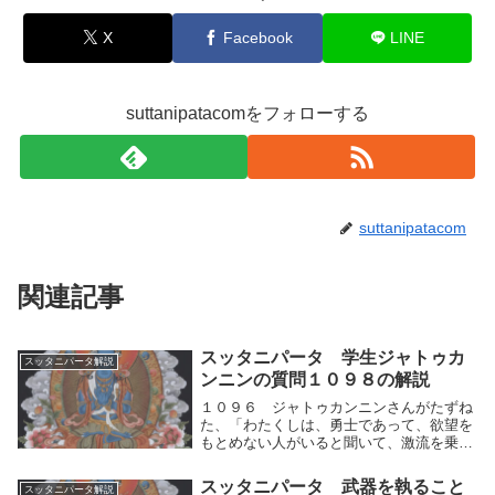
X
Facebook
LINE
suttanipatacomをフォローする
suttanipatacom
関連記事
スッタニパータ 学生ジャトゥカ
スッタニパータ解説
ンニンの質問１０９８の解説
１０９６ ジャトゥカンニンさんがたずね
た、「わたくしは、勇士であって、欲望を
もとめない人がいると聞いて、激流を乗り
超（こ）えた人（ブッダ）に〈欲のないこ
と〉をおたずねしようとして、ここに来ま
スッタニパータ 武器を執ること
スッタニパータ解説