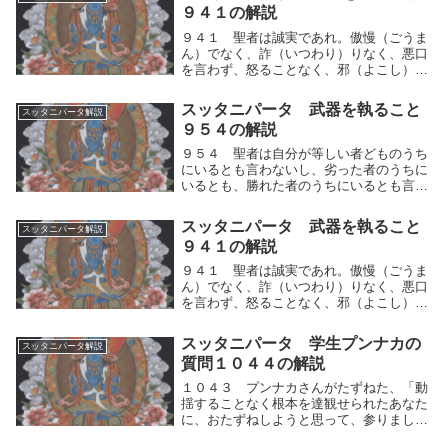
した。安らぎの境地を説いてください。生
９４１の解説
まれつき眼（...
９４１ 聖者は誠実であれ。傲慢（ごうま
ん）でなく、詐（いつわり）りなく、悪口
を言わず、怒ることなく、邪（よこし）ま
な貪りと慳（ものおし）みとを超（こ）え
よ。聖者は誠実であれ。人間的思考の運動
スッタニパータ 武器を執ること
スッタニパータ解説
（生⇔死）がもたらす傲慢（ごうまん）で
９５４の解説
なく、詐（い...
９５４ 聖者は自分が等しい者どものうち
にいるとも言わないし、劣った者のうちに
いるとも、勝れた者のうちにいるとも言わ
ない。かれは安らいに帰し、慳（ものお
し）みを離れ、取ることもなく、捨てるこ
スッタニパータ 武器を執ること
スッタニパータ解説
ともない。ーと師は説かれた。聖者は人間
９４１の解説
的思考の運動（...
９４１ 聖者は誠実であれ。傲慢（ごうま
ん）でなく、詐（いつわり）りなく、悪口
を言わず、怒ることなく、邪（よこし）ま
な貪りと慳（ものおし）みとを超（こ）え
よ。聖者は中道に基づき誠実であれ。人間
スッタニパータ 学生プンナカの
スッタニパータ解説
的思考の運動（快⇔不快）がもたらすよう
質問１０４４の解説
な両極端を掴...
１０４３ プンナカさんがたずねた、「動
揺することなく根本を達観せられたあなた
に、おたずねしようと思って、参りまし
た。仙人や常の人々や王族やバラモンは、