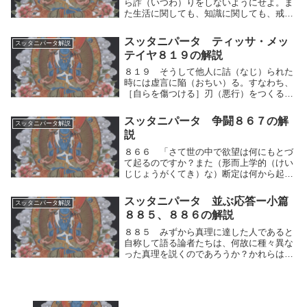
ら詐（いつわ）りをしないようにせよ。ま
た生活に関しても、知識に関しても、戒律
や道徳に関しても、自分が他人よりもすぐ
れていると想ってはならない。虚言をなす
スッタニパータ ティッサ・メッ
スッタニパータ解説
ことなかれ。知りながら詐（いつわ）りを
テイヤ８１９の解説
しないように...
８１９ そうして他人に詰（なじ）られた
時には虚言に陥（おちい）る。すなわち、
［自らを傷つける］刃（悪行）をつくるの
である。これがかれの大きな難所である。
そうして他人に詰（なじ）られた時には、
スッタニパータ 争闘８６７の解
スッタニパータ解説
あるゆる欲望を手放せないが故に虚言に陥
説
（おちい）る...
８６６ 「さて世の中で欲望は何にもとづ
て起るのですか？また（形而上学的（けい
じじょうがくてき）な）断定は何から起る
のですか？怒りと虚言と疑惑と及び（道の
人）（沙門（しゃもん））の説いた諸々の
スッタニパータ 並ぶ応答ー小篇
スッタニパータ解説
ことがらは、何から起るのですか？」８６
８８５、８８６の解説
７ 「世の中...
８８５ みずから真理に達した人であると
自称して語る論者たちは、何故に種々異な
った真理を説くのであろうか？かれらは多
くの種々異なった真理を（他人から）聞い
たのであるか？あるいはまたかれらは自分
の思索に従っているのであろうか？みずか
ら真理に達し...