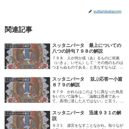
suttanipatacom
関連記事
スッタニパータ 最上についての
スッタニパータ解説
八つの詩句７９８の解説
７９８ 人が何か或（あ）るものに依拠
（いきょ、いぞん）して「その他のものは
つまらぬものである」と見なすならば、そ
れは実にこだわりである、と（真理に達し
た人々）は語る。それ故に修行者は、見た
スッタニパータ 並ぶ応答ー小篇
スッタニパータ解説
こと・学んだこと・思索したこと、または
８７９の解説
戒律や道徳にこ...
８７９ かれらはこのように異なった執見
をいだいて論争し、「論敵は愚者であっ
て、真理に達した人ではない」と言う。こ
れらの人々はみな「自分こそ真理に達した
人である」と語っているが、これらのうち
スッタニパータ 迅速９３１の解
スッタニパータ解説
で、どの説が真実なのであろうか？かれら
説
はこのように異...
９３１ 虚言をなすことなかれ。知りなが