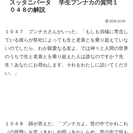
スッタニパータ 学生プンナカの質問１
０４８の解説
2018.10.04
１０４７ プンナカさんがいった、「もしも供犠に専念し
ている彼らが祭祀によっても生と老衰とを乗り超えていな
いのでしたら、わが親愛なる友よ、では神々と人間の世界
のうちで生と老衰とを乗り超えた人は誰なのですか？先
生！あなたにお尋ねします。それをわたしに説いてくださ
い。」
１０４８ 師が答えた、「プンナカよ。世の中でかれこれ
（の状態）を究（きわ）め明（あか）らめ、世の中で何も