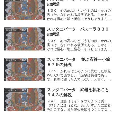
することなく、そこに安住するでありまし
の解説
ょうか？」１０...
８３０ 心の高ぶりというものは、かれの
害（そこな）われる場所である。しかるに
かれは慢心・増上慢心（ぞうじょうまんし
ん）の言をなす。このことわりを見て、論
争してはならない。諸々の達成せる人々
スッタニパータ パスーラ８３０
スッタニパータ解説
は、「それによって清浄が達成される」と
の解説
は説かないから...
８３０ 心の高ぶりというものは、かれの
害（そこな）われる場所である。しかるに
かれは慢心・増上慢心（ぞうじょうまんし
ん）の言をなす。このことわりを見て、論
争してはならない。諸々の達成せる人々
スッタニパータ 並ぶ応答ー小篇
スッタニパータ解説
は、「それによって清浄が達成される」と
８７９の解説
は説かないから...
８７９ かれらはこのように異なった執見
をいだいて論争し、「論敵は愚者であっ
て、真理に達した人ではない」と言う。こ
れらの人々はみな「自分こそ真理に達した
人である」と語っているが、これらのうち
スッタニパータ 武器を執ること
スッタニパータ解説
で、どの説が真実なのであろうか？かれら
９４３の解説
はこのように異...
９４３ 虚言（うそ）をつくように誘
（ひ）き込まれるな。美しいすがたに愛着
を起こすな。また慢心を知りつくしてなく
すようにせよ。粗暴になることなく、ふる