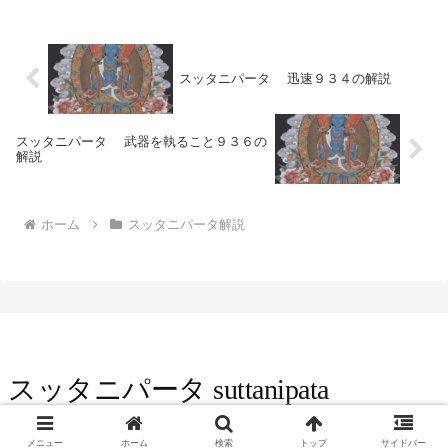
まえ。両極端を掴もうと虚言（うそ）をつ
くように誘（ひ）き込まれるな。目で見え
るものに対しての...
スッタニパータ 迅速９３４の解説
スッタニパータ 武器を執ること９３６の
解説
ホーム
スッタニパータ解説
スッタニパータ suttanipata
© 2016 スッタニパータ suttanipata.
メニュー
ホーム
検索
トップ
サイドバー