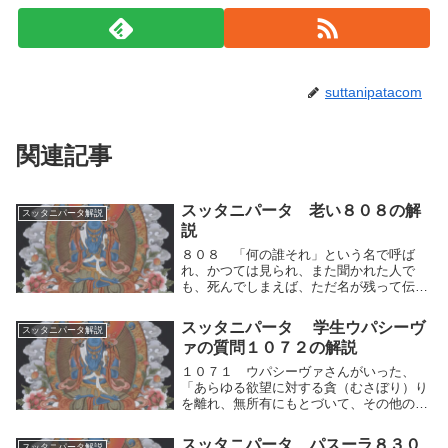
suttanipatacom
関連記事
スッタニパータ 老い８０８の解
スッタニパータ解説
説
８０８ 「何の誰それ」という名で呼ば
れ、かつては見られ、また聞かれた人で
も、死んでしまえば、ただ名が残って伝え
られるだけである。「何の誰それ」という
名で呼ばれ、かつては見られ、また聞かれ
スッタニパータ 学生ウパシーヴ
スッタニパータ解説
た人でも、死んでしまえば、ただ名が残っ
ァの質問１０７２の解説
て伝えられるだけ...
１０７１ ウパシーヴァさんがいった、
「あらゆる欲望に対する貪（むさぼり）り
を離れ、無所有にもとづいて、その他のも
のを捨て、最上の〈想いからの解脱〉にお
いて解脱した人、ーかれは退きあともどり
スッタニパータ パスーラ８３０
スッタニパータ解説