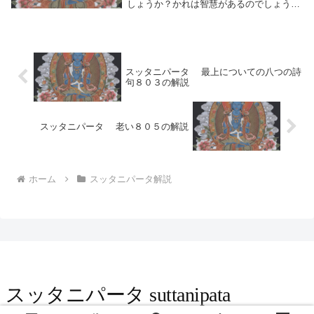
しょうか？かれは智慧があるのでしょう
か？あるいは智慧を得ようとはからいをす
る人なのでしょうか？シャカ族の方よ。か
れが聖者であることをわたくしが知り得る
ように、そのこ...
スッタニパータ 最上についての八つの詩
句８０３の解説
スッタニパータ 老い８０５の解説
ホーム
スッタニパータ解説
スッタニパータ suttanipata