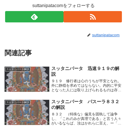
suttanipatacomをフォローする
suttanipatacom
関連記事
スッタニパータ 迅速９１９の解
スッタニパータ解説
説
９１９ 修行者は心のうちが平安となれ。
外に静穏を求めてはならない。内的に平安
となった人には取り上げられるものは存在
しない。どうして捨てられるものがあろう
か。修行者は自らの人間的思考の運動（快
スッタニパータ パスーラ８３２
スッタニパータ解説
⇔不快）を制し、心のうちが平安となれ。
の解説
人間的思考の...
８３２ （特殊な）偏見を固執して論争
し、「これのみが真理である」と言う人々
がいるならば、汝はかれらに言え、ー「論