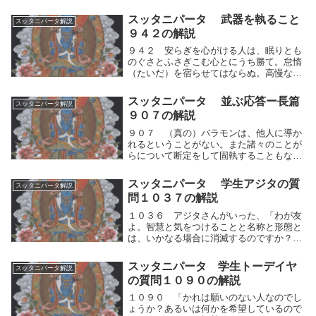
争が起っても、汝と対論する者はここにい
ない」と。自らの偏った見方を信じ込み執
スッタニパータ 武器を執ること
スッタニパータ解説
着をして論争に及び「これのみが真理であ
９４２の解説
る」と言う人々...
９４２ 安らぎを心がける人は、眠りとも
のぐさとふさぎこむ心とにうち勝て。怠惰
（たいだ）を宿らせてはならぬ。高慢な態
度をとるな。安らぎを心がける人は、しっ
かりと目を覚まし、自らの反応の仕方に集
スッタニパータ 並ぶ応答ー長篇
スッタニパータ解説
中せよ。人間的思考の運動による反応の仕
９０７の解説
方をしないよ...
９０７ （真の）バラモンは、他人に導か
れるということがない。また諸々のことが
らについて断定をして固執することもな
い。それ故に、諸々の論争を超越してい
る。他の教えを最も勝れたものだと見なす
スッタニパータ 学生アジタの質
スッタニパータ解説
こともないからである。真の修行者は、分
問１０３７の解説
ける事がないので...
１０３６ アジタさんがいった、「わが友
よ。智慧と気をつけることと名称と形態と
は、いかなる場合に消滅するのですか？お
たずねしますが、そのことをわたしに説い
てください。」１０３７ 「アジタよ。そ
スッタニパータ 学生トーデイヤ
スッタニパータ解説
なたが質問したことを、わたしはそなたに
の質問１０９０の解説
語ろう。識別...
１０９０ 「かれは願いのない人なのでし
ょうか？あるいは何かを希望しているので