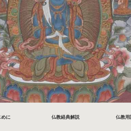
じめに
仏教経典解説
仏教用