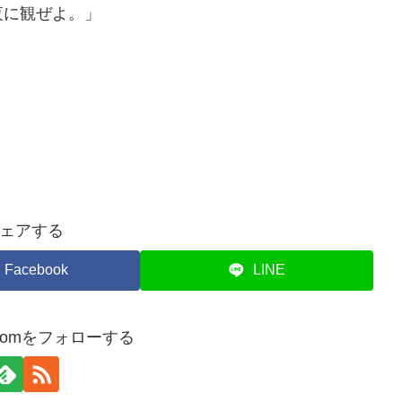
夜に観ぜよ。」
ェアする
Facebook
LINE
atacomをフォローする