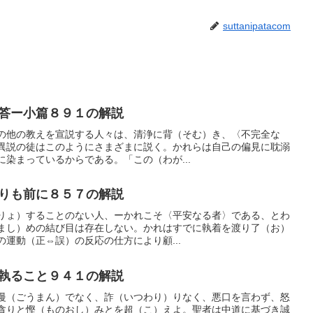
suttanipatacom
答ー小篇８９１の解説
の他の教えを宣説する人々は、清浄に背（そむ）き、〈不完全な
異説の徒はこのようにさまざまに説く。かれらは自己の偏見に耽溺
染まっているからである。「この（わが...
りも前に８５７の解説
りょ）することのない人、ーかれこそ〈平安なる者〉である、とわ
まし）めの結び目は存在しない。かれはすでに執着を渡り了（お）
運動（正⇔誤）の反応の仕方により顧...
執ること９４１の解説
慢（ごうまん）でなく、詐（いつわり）りなく、悪口を言わず、怒
貪りと慳（ものおし）みとを超（こ）えよ。聖者は中道に基づき誠