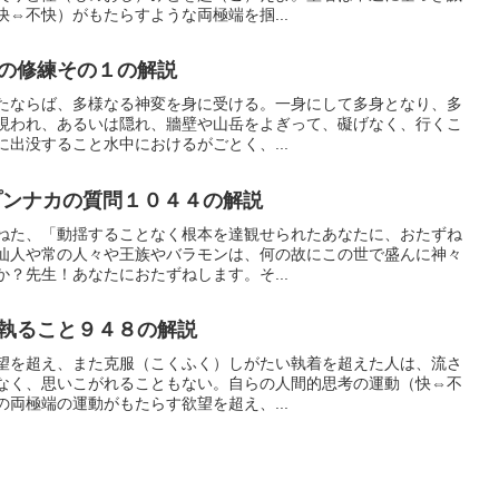
⇔不快）がもたらすような両極端を掴...
の修練その１の解説
たならば、多様なる神変を身に受ける。一身にして多身となり、多
現われ、あるいは隠れ、牆壁や山岳をよぎって、礙げなく、行くこ
出没すること水中におけるがごとく、...
ンナカの質問１０４４の解説
ねた、「動揺することなく根本を達観せられたあなたに、おたずね
仙人や常の人々や王族やバラモンは、何の故にこの世で盛んに神々
？先生！あなたにおたずねします。そ...
執ること９４８の解説
望を超え、また克服（こくふく）しがたい執着を超えた人は、流さ
なく、思いこがれることもない。自らの人間的思考の運動（快⇔不
両極端の運動がもたらす欲望を超え、...