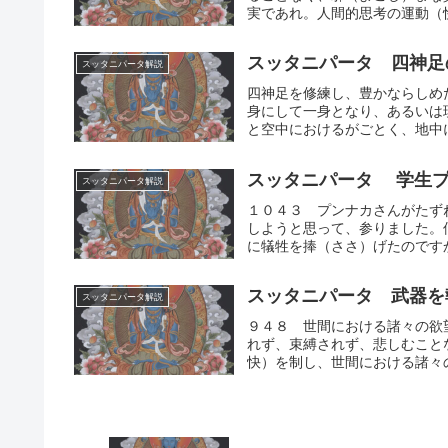
実であれ。人間的思考の運動（快
スッタニパータ 四神足
スッタニパータ解説
四神足を修練し、豊かならしめ
身にして一身となり、あるいは
と空中におけるがごとく、地中に
スッタニパータ 学生プ
スッタニパータ解説
１０４３ プンナカさんがたず
しようと思って、参りました。
に犠牲を捧（ささ）げたのですか
スッタニパータ 武器を
スッタニパータ解説
９４８ 世間における諸々の欲
れず、束縛されず、悲しむこと
快）を制し、世間における諸々の