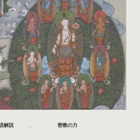
語解説
密教の力