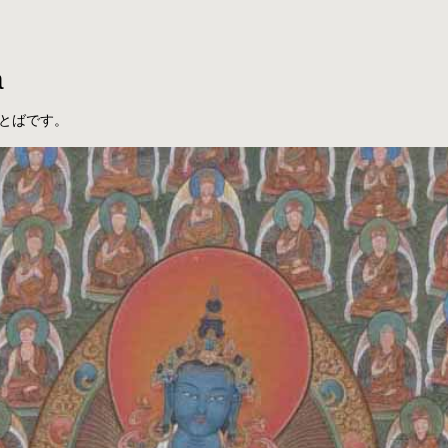
a
とばです。