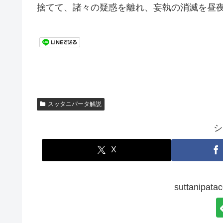
捨てて、諸々の疑惑を離れ、妄執の消滅を昼
スッタニパータ解説
シ
X
suttanip