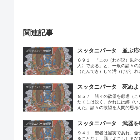
関連記事
スッタニパータ 並ぶ応
スッタニパータ解説
８９１ 「この（わが説）以外
人〉である」と、一般の諸々の
（たんでき）して汚（けが）れに
スッタニパータ 死ぬよ
スッタニパータ解説
８５７ 諸々の欲望を顧慮（こ
たくしは説く。かれには縛（い
えた。諸々の欲望を人間的思考の
スッタニパータ 武器を
スッタニパータ解説
９４１ 聖者は誠実であれ。傲
ることなく、邪（よこし）まな