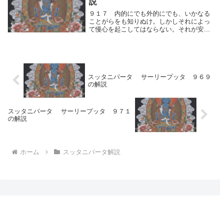
説
だわることなく...
９１７ 内的にでも外的にでも、いかなる
ことがらをも知りぬけ。しかしそれによっ
て慢心を起こしてはならない。それが安ら
いであるとは真理に達した人々は説かない
からである。内的にでも外的にでも、いか
なる人間的思考の運動（快⇔不快）による
反応の仕方で...
スッタニパータ サーリープッタ ９６９
の解説
スッタニパータ サーリープッタ ９７１
の解説
ホーム
スッタニパータ解説