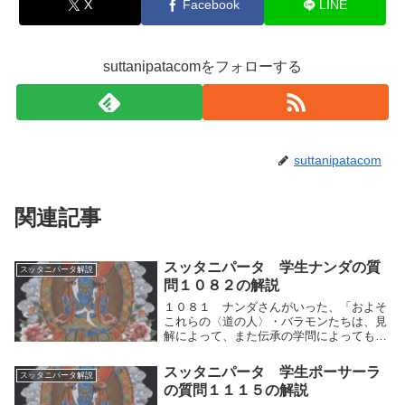
X
Facebook
LINE
suttanipatacomをフォローする
suttanipatacom
関連記事
スッタニパータ 学生ナンダの質
スッタニパータ解説
問１０８２の解説
１０８１ ナンダさんがいった、「およそ
これらの〈道の人〉・バラモンたちは、見
解によって、また伝承の学問によっても清
浄になれると言います。戒律や誓いを守る
ことによっても清浄になれると言います。
スッタニパータ 学生ポーサーラ
スッタニパータ解説
（そのほか）種々のしかたで清浄になれる
の質問１１１５の解説
とも言います...