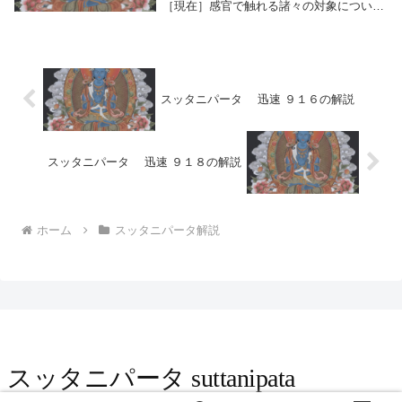
［現在］感官で触れる諸々の対象について
遠ざかり離れることを観じ、諸々の偏見に
誘われることがない。自らの人間的思考の
運動（快⇔不快）を制し、心の動揺が生じ
ない聖者は、...
スッタニパータ 迅速 ９１６の解説
スッタニパータ 迅速 ９１８の解説
ホーム
スッタニパータ解説
スッタニパータ suttanipata