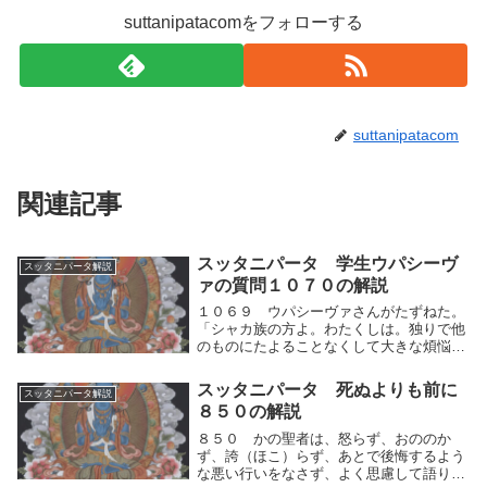
suttanipatacomをフォローする
suttanipatacom
関連記事
スッタニパータ 学生ウパシーヴ
スッタニパータ解説
ァの質問１０７０の解説
１０６９ ウパシーヴァさんがたずねた。
「シャカ族の方よ。わたくしは。独りで他
のものにたよることなくして大きな煩悩の
激流を渡ることはできません。わたくしが
たよってこの激流をわたり得る〈よりどこ
スッタニパータ 死ぬよりも前に
スッタニパータ解説
ろ〉をお説きください。あまねく見る方
８５０の解説
よ。」１０７０...
８５０ かの聖者は、怒らず、おののか
ず、誇（ほこ）らず、あとで後悔するよう
な悪い行いをなさず、よく思慮して語り、