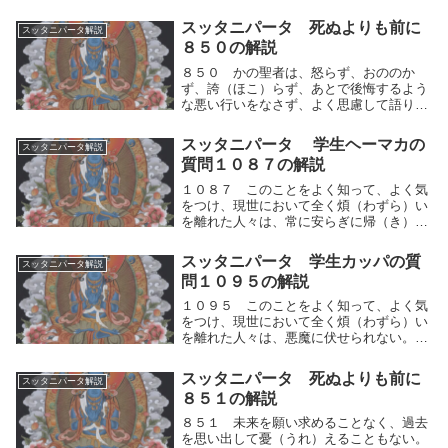
そわそわすることなく、ことばを慎（つ
つ）しむ。かの聖者は、自らの人間的思考
スッタニパータ 死ぬよりも前に
スッタニパータ解説
の運動（快⇔不快）を制し、怒らず、おの
８５０の解説
のかず、誇（ほこ...
８５０ かの聖者は、怒らず、おののか
ず、誇（ほこ）らず、あとで後悔するよう
な悪い行いをなさず、よく思慮して語り、
そわそわすることなく、ことばを慎（つ
つ）しむ。かの聖者は、自らの人間的思考
スッタニパータ 学生ヘーマカの
スッタニパータ解説
の運動（快⇔不快）を制し、何ものをも掴
質問１０８７の解説
むことがないので...
１０８７ このことをよく知って、よく気
をつけ、現世において全く煩（わずら）い
を離れた人々は、常に安らぎに帰（き）し
ている。世間の執著を乗り超えているので
ある」と。この世において、目から入る情
スッタニパータ 学生カッパの質
スッタニパータ解説
報、耳から入る情報、心で感じる情報を人
問１０９５の解説
間的思考の運...
１０９５ このことをよく知って、よく気
をつけ、現世において全く煩（わずら）い
を離れた人々は、悪魔に伏せられない。か
れらは悪魔の従者とはならない。」自らの
人間的思考の運動（快⇔不快）を制し、両
スッタニパータ 死ぬよりも前に
スッタニパータ解説
極端を掴むことがない。このことをよく知
８５１の解説
って、思考の...
８５１ 未来を願い求めることなく、過去
を思い出して憂（うれ）えることもない。