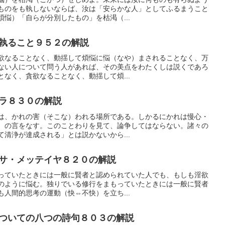
ものをも執しないならば、汝は「安らかな人」としてふるまうこと
悩）「自らが分別したもの」を枯渇（...
執ること９５２の解説
欲なることなく、動揺して煩悩に悩（なや）まされることなく、万
ない人について問う人があれば、その美点をわたくしは説くであろ
なく、貪欲なることなく、動揺して煩...
ラ８３０の解説
は、かれの害（そこな）われる場所である。しかるにかれは慢心・
）の言をなす。このことわりを見て、論争してはならない。諸々の
清浄が達成される」とは説かないから...
サ・メッテイヤ８２０の解説
っていたときには一般に賢者と認められていた人でも、もしも淫欲
のように悩む。独りでいる修行をまもっていたときには一般に賢者
人間的思考の運動（快⇔不快）を立ち...
ついての八つの詩句８０３の解説