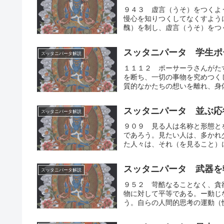
９４３ 虚言（うそ）をつくよ
慢心を知りつくしてなくすよう
醜）を制し、虚言（うそ）をつく
スッタニパータ 学生ポ
スッタニパータ解説
１１１２ ポーサーラさんがた
を断ち、一切の事物を究めつく
質的なかたちの想いを離れ、身体
スッタニパータ 並ぶ応
スッタニパータ解説
９０９ 見る人は名称と形態と
であろう。見たい人は、多かれ
た人々は、それ（を見ること）に
スッタニパータ 武器を
スッタニパータ解説
９５２ 苛酷なることなく、貪
物に対して平等である。ー動じ
う。自らの人間的思考の運動（快