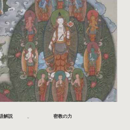
語解説
密教の力