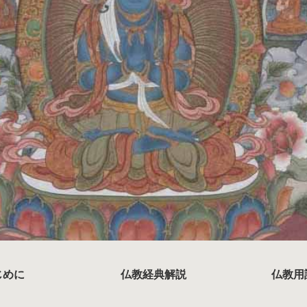
じめに
仏教経典解説
仏教用