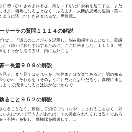
うに誘（ひ）き込まれるな。美しいすがたに愛着を起こすな。また
にせよ。粗暴になることなく、ふるまえ。人間的思考の運動（美⇔
ように誘（ひ）き込まれるな。両極端...
ーサーラの質問１１１４の解説
ずねた、「過去のことがらを説示し、悩み動揺することなく、疑惑
した（師）におたずねするために、ここに来ました。１１１３ 物
をすっかり捨て去り、内にも外にも『...
答ー長篇９０９の解説
を見る。また見てはそれらを（常住または安楽であると）認め知る
少なかれ、それらを（そのように）見たらよいだろう。真理に達し
よって清浄になるとは説かないからで...
執ること９５２の解説
欲なることなく、動揺して煩悩に悩（なや）まされることなく、万
ない人について問う人があれば、その美点をわたくしは説くであろ
⇔不快）を制し、両極端を回避して、...