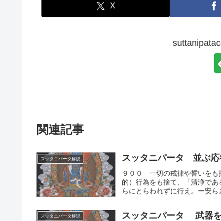
X
suttanip
関連記事
スッタニパータ 並ぶ応
スッタニパータ解説
９００ 一切の戒律や誓いをも
的）行為をも捨て、「清浄であ
らにとらわれずに行え。ー安らぎ
スッタニパータ 武器を
スッタニパータ解説