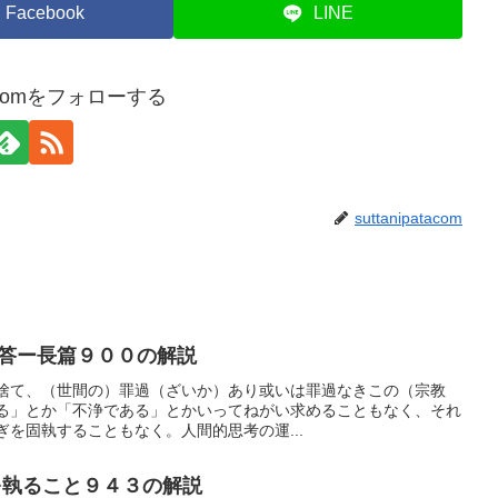
Facebook
LINE
atacomをフォローする
suttanipatacom
答ー長篇９００の解説
捨て、（世間の）罪過（ざいか）あり或いは罪過なきこの（宗教
る」とか「不浄である」とかいってねがい求めることもなく、それ
を固執することもなく。人間的思考の運...
執ること９４３の解説