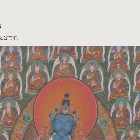
a
とばです。