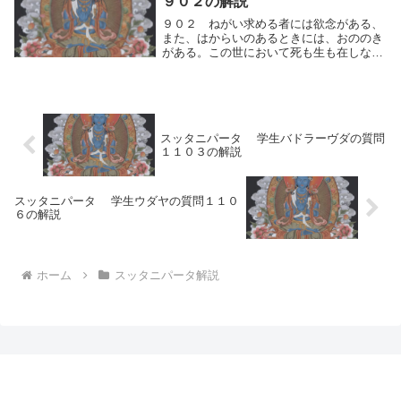
９０２の解説
と称するもの...
９０２ ねがい求める者には欲念がある、
また、はからいのあるときには、おののき
がある。この世において死も生も在しない
者、ーかれは何を怖（おそ）れよう、何を
欲しよう。ねがい求める者には両極端の欲
念がある、また、何かを失いたくなく、は
からいのある...
スッタニパータ 学生バドラーヴダの質問
１１０３の解説
スッタニパータ 学生ウダヤの質問１１０
６の解説
ホーム
スッタニパータ解説