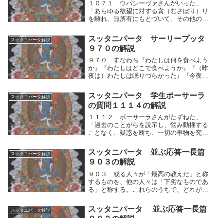
１０７１ ウパシーヴァさんがいった、
「あらゆる欲望に対する貪（むさぼり）り
を離れ、無所有にもとづいて、その他のも
のを捨て、最上の〈想いからの解脱〉にお
いて解脱した人、ーかれは退きあともどり
スッタニパータ サーリープッタ
スッタニパータ解説
することなく、そこに安住するでありまし
９７０の解説
ょうか？」１０...
９７０ すなわち『わたしは何を食べよう
か』『わたしはどこで食べようか』『（昨
夜は）わたしは眠りづらかった』『今夜は
わたしはどこで寝ようか』ー家を捨て道を
学ぶ人は、これら（四つの）憂いに導く思
スッタニパータ 学生ポーサーラ
スッタニパータ解説
慮を抑制せよ。すなわち両極端の運動に赴
の質問１１１４の解説
くような『わ...
１１１２ ポーサーラさんがたずねた、
「過去のことがらを説示し、悩み動揺する
ことなく、疑惑を断ち、一切の事物を究め
つくした（師）におたずねするために、こ
こに来ました。１１１３ 物質的なかたち
スッタニパータ 並ぶ応答ー長篇
スッタニパータ解説
の想いを離れ、身体をすっかり捨て去り、
９０３の解説
内にも外にも『...
９０３ 或る人々が「最高の教えだ」と称
するものを、他の人々は「下劣なものであ
る」と称する。これらのうちで、どれが真
実の説であるのか？ーかれらはすべて自分
らこそ真理に達した者であると称している
スッタニパータ 並ぶ応答ー長篇
スッタニパータ解説
のであるが。或る人々が「最高の教えだ」