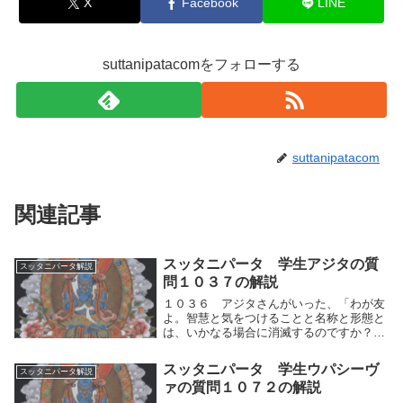
X
Facebook
LINE
suttanipatacomをフォローする
suttanipatacom
関連記事
スッタニパータ 学生アジタの質
スッタニパータ解説
問１０３７の解説
１０３６ アジタさんがいった、「わが友
よ。智慧と気をつけることと名称と形態と
は、いかなる場合に消滅するのですか？お
たずねしますが、そのことをわたしに説い
てください。」１０３７ 「アジタよ。そ
スッタニパータ 学生ウパシーヴ
スッタニパータ解説
なたが質問したことを、わたしはそなたに
ァの質問１０７２の解説
語ろう。識別...