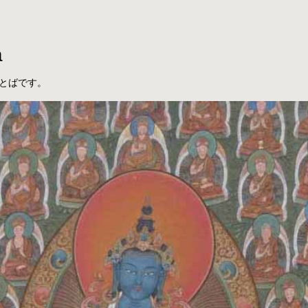
a
とばです。