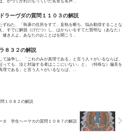
、かつてかれのもっていた名誉も名声...
ドラーヴダの質問１１０３の解説
たずねた、「執著の住所をすて、妄執を断ち、悩み動揺することな
え、すでに解脱（げだつ）し、はからいをすてた賢明な（あなた）
健き人よ。あなたのおことばを聞こう...
ラ８３２の解説
して論争し、「これのみが真理である」と言う人々がいるならば、
起っても、汝と対論する者はここにいない」と。（特殊な）偏見を
理である」と言う人々がいるならば、...
質問１０８２の解説
ータ 学生ヘーマカの質問１０８７の解説