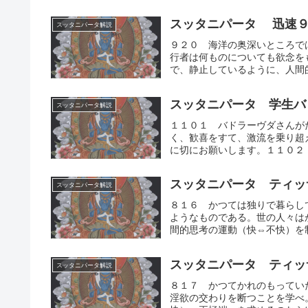
スッタニパータ 迅速
スッタニパータ解説
９２０ 海洋の奥深いところで
行者は何ものについても欲念を
で、静止しているように、人間的
スッタニパータ 学生バ
スッタニパータ解説
１１０１ バドラーヴダさんが
く、歓喜をすて、激流を乗り超
に切にお願いします。１１０２ 
スッタニパータ ティッ
スッタニパータ解説
８１６ かつては独りで暮らし
ようなものである。世の人々は
間的思考の運動（快⇔不快）を制
スッタニパータ ティッ
スッタニパータ解説
８１７ かつてかれのもってい
淫欲の交わりを断つことを学べ