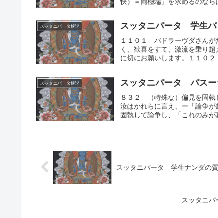
快）＝両極端」を求めるのならば
スッタニパータ 学生バ
スッタニパータ解説
１１０１ バドラーヴダさんが
く、歓喜をすて、激流を乗り超
に切にお願いします。１１０２ 
スッタニパータ パスー
スッタニパータ解説
８３２ （特殊な）偏見を固執
汝はかれらに言え、ー「論争が
固執して論争し、「これのみが真
スッタニパータ 学生ナンダの
スッタニパ