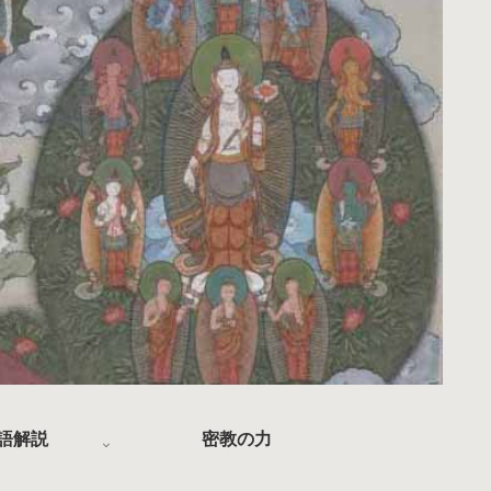
語解説
密教の力