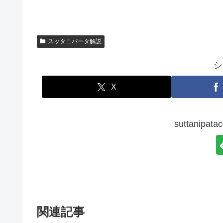
スッタニパータ解説
シ
X
suttanip
関連記事