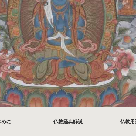
じめに
仏教経典解説
仏教用