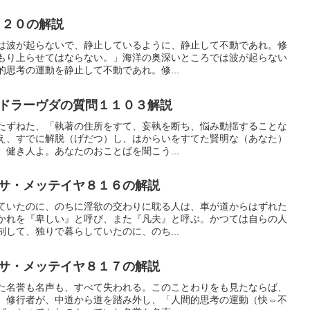
９２０の解説
は波が起らないで、静止しているように、静止して不動であれ。修
もり上らせてはならない。」海洋の奥深いところでは波が起らない
思考の運動を静止して不動であれ。修...
ドラーヴダの質問１１０３解説
たずねた、「執著の住所をすて、妄執を断ち、悩み動揺することな
え、すでに解脱（げだつ）し、はからいをすてた賢明な（あなた）
健き人よ。あなたのおことばを聞こう...
サ・メッテイヤ８１６の解説
ていたのに、のちに淫欲の交わりに耽る人は、車が道からはずれた
かれを『卑しい』と呼び、また『凡夫』と呼ぶ。かつては自らの人
して、独りで暮らしていたのに、のち...
サ・メッテイヤ８１７の解説
た名誉も名声も、すべて失われる。このことわりをも見たならば、
。修行者が、中道から道を踏み外し、「人間的思考の運動（快⇔不