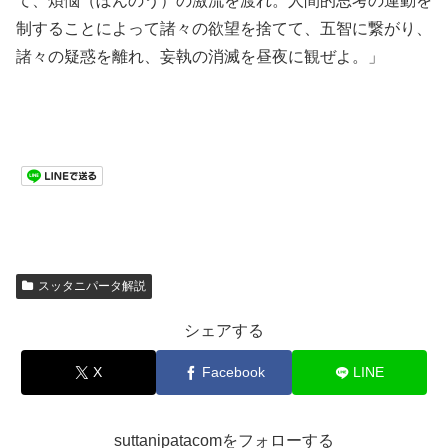
て、煩悩（ぼんのう）の激流を渡れ。人間的思考の運動を
制することによって諸々の欲望を捨てて、五智に繋がり、
諸々の疑惑を離れ、妄執の消滅を昼夜に観ぜよ。」
スッタニパータ解説
シェアする
X
Facebook
LINE
suttanipatacomをフォローする