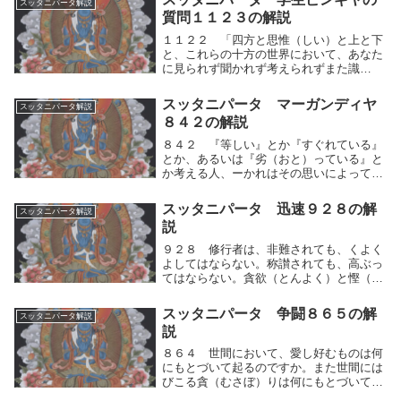
スッタニパータ解説
によれば）そのように完全なものだからで
質問１１２３の解説
ある。かれは人...
１１２２ 「四方と思惟（しい）と上と下
と、これらの十方の世界において、あなた
に見られず聞かれず考えられずまた識
（し）られないなにものもありません。ど
うか理法を説いてください。それをわたく
スッタニパータ マーガンディヤ
スッタニパータ解説
しは知りたいのです、ーこの世において生
８４２の解説
と老衰とを捨て去...
８４２ 『等しい』とか『すぐれている』
とか、あるいは『劣（おと）っている』と
か考える人、ーかれはその思いによって論
争するであろう。しかしそれらの三種に関
して動揺しない人、ーかれには『等しい』
スッタニパータ 迅速９２８の解
スッタニパータ解説
とか、『すぐれている』とか、（あるいは
説
『劣っている...
９２８ 修行者は、非難されても、くよく
よしてはならない。称讃されても、高ぶっ
てはならない。貪欲（とんよく）と慳（も
のおし）みと怒りと悪口とを除き去れ。修
行者は、非難されても、自らの人間的思考
スッタニパータ 争闘８６５の解
スッタニパータ解説
の運動（快⇔不快）である心の動揺（不
説
快）を制し、く...
８６４ 世間において、愛し好むものは何
にもとづいて起るのですか。また世間には
びこる貪（むさぼ）りは何にもとづいて起
るのですか。また人が来世に関していだく