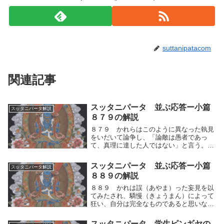
suttanipatacom
関連記事
スッタニパータ 並ぶ応答ー小篇
スッタニパータ解説
８７９の解説
８７９ かれらはこのように異なった執見
をいだいて論争し、「論敵は愚者であっ
て、真理に達した人ではない」と言う。こ
れらの人々はみな「自分こそ真理に達した
人である」と語っているが、これらのうち
スッタニパータ 並ぶ応答ー小篇
スッタニパータ解説
で、どの説が真実なのであろうか？かれら
８８９の解説
はこのようにそ...
８８９ かれは誤（あやま）った妄見を以
てみたされ、驕慢（きょうまん）によって
狂い、自分は完全なものであると思いな
し、みずから心のうちでは自分を賢者だと
自認している。かれのその見解は、（かれ
スッタニパータ 学生ピンギヤの