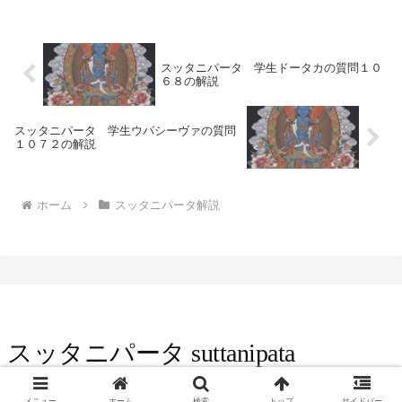
希望とその成就（じょうじゅ）とは、何に
もとづいて起るのですか？」８６５ 「世
の中で愛し好...
スッタニパータ 学生ドータカの質問１０
６８の解説
スッタニパータ 学生ウパシーヴァの質問
１０７２の解説
ホーム
スッタニパータ解説
スッタニパータ suttanipata
© 2016 スッタニパータ suttanipata.
メニュー
ホーム
検索
トップ
サイドバー