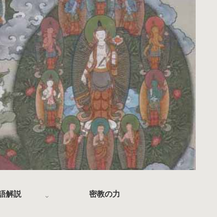
語解説
密教の力