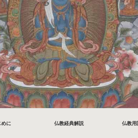
じめに
仏教経典解説
仏教用