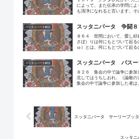
によって、また伝承の学問によ
も清浄になれると言います。その
スッタニパータ 争闘８
スッタニパータ解説
８６４ 世間において、愛し好
さぼ）りは何にもとづいて起る
ゅ）とは、何にもとづいて起るの
スッタニパータ パスー
スッタニパータ解説
８２６ 集会の中で論争に参加
北してはうちしおれ、（論敵の
集会の中で論争に参加した者は、
スッタニパータ サーリープッ
スッタニ