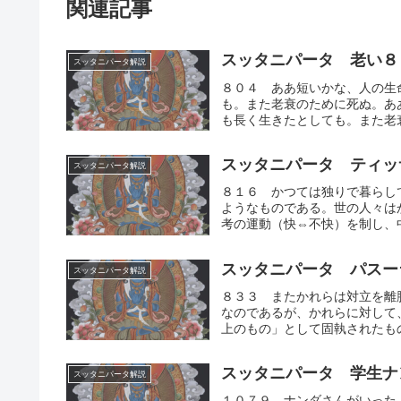
関連記事
スッタニパータ 老い８
スッタニパータ解説
８０４ ああ短いかな、人の生
も。また老衰のために死ぬ。あ
も長く生きたとしても。また老衰
スッタニパータ ティッ
スッタニパータ解説
８１６ かつては独りで暮らし
ようなものである。世の人々は
考の運動（快⇔不快）を制し、中
スッタニパータ パスー
スッタニパータ解説
８３３ またかれらは対立を離
なのであるが、かれらに対して
上のもの」として固執されたもの
スッタニパータ 学生ナ
スッタニパータ解説
１０７９ ナンダさんがいった