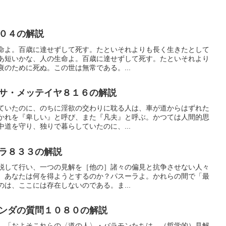
０４の解説
命よ。百歳に達せずして死す。たといそれよりも長く生きたとして
あ短いかな、人の生命よ。百歳に達せずして死す。たといそれより
のために死ぬ。この世は無常である。...
サ・メッテイヤ８１６の解説
ていたのに、のちに淫欲の交わりに耽る人は、車が道からはずれた
かれを『卑しい』と呼び、また『凡夫』と呼ぶ。かつては人間的思
道を守り、独りで暮らしていたのに、...
ラ８３３の解説
脱して行い、一つの見解を［他の］諸々の偏見と抗争させない人々
、あなたは何を得ようとするのか？パスーラよ。かれらの間で「最
は、ここには存在しないのである。ま...
ンダの質問１０８０の解説
。「およそこれらの〈道の人〉・バラモンたちは、（哲学的）見解