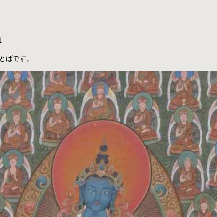
a
とばです。