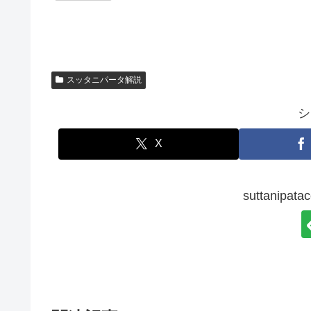
スッタニパータ解説
シ
X
suttanip