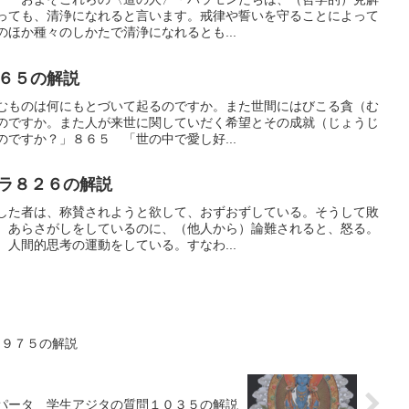
っても、清浄になれると言います。戒律や誓いを守ることによって
ほか種々のしかたで清浄になれるとも...
６５の解説
むものは何にもとづいて起るのですか。また世間にはびこる貪（む
のですか。また人が来世に関していだく希望とその成就（じょうじ
ですか？」８６５ 「世の中で愛し好...
ラ８２６の解説
した者は、称賛されようと欲して、おずおずしている。そうして敗
）あらさがしをしているのに、（他人から）論難されると、怒る。
人間的思考の運動をしている。すなわ...
タ９７５の解説
パータ 学生アジタの質問１０３５の解説