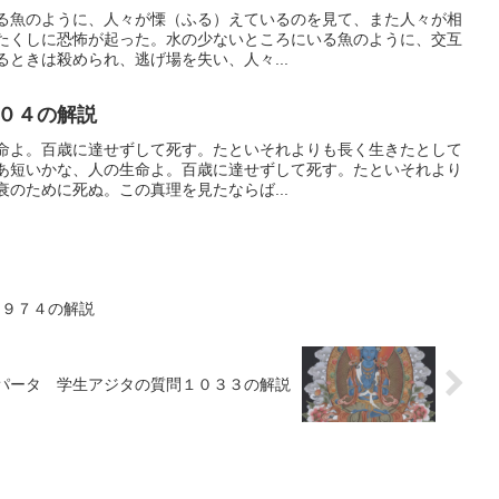
る魚のように、人々が慄（ふる）えているのを見て、また人々が相
たくしに恐怖が起った。水の少ないところにいる魚のように、交互
ときは殺められ、逃げ場を失い、人々...
０４の解説
命よ。百歳に達せずして死す。たといそれよりも長く生きたとして
あ短いかな、人の生命よ。百歳に達せずして死す。たといそれより
のために死ぬ。この真理を見たならば...
タ９７４の解説
パータ 学生アジタの質問１０３３の解説