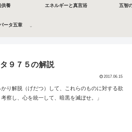
祖供養
エネルギーと真言浴
五智
パータ五章
タ９７５の解説
2017.06.15
っかり解脱（げだつ）して、これらのものに対する欲
く考察し、心を統一して、暗黒を滅ぼせ。」