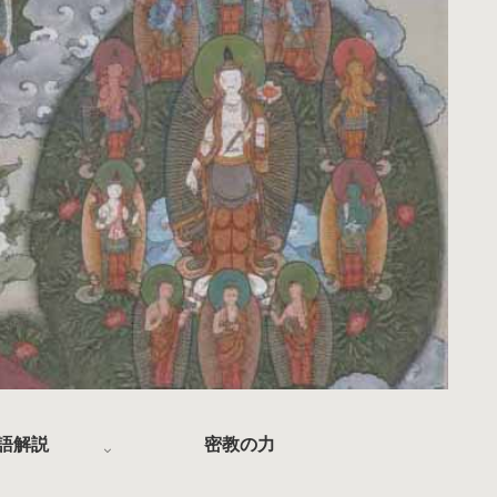
語解説
密教の力