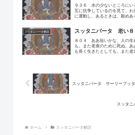
９３６ 水の少ないところにい
互に抗争しているのを見て、わ
に運動し、あるときは、殺めある
スッタニパータ 老い８
スッタニパータ解説
８０４ ああ短いかな、人の生
も。また老衰のために死ぬ。あ
も長く生きたとしても。また老衰
スッタニパータ サーリープッ
スッタニ
ホーム
スッタニパータ解説