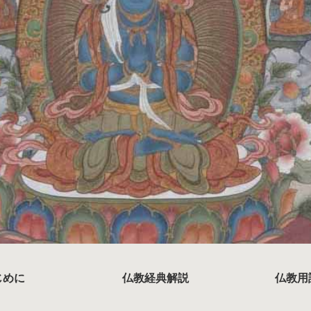
じめに
仏教経典解説
仏教用