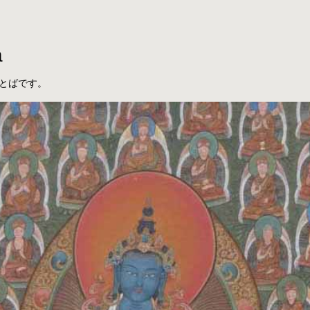
a
とばです。