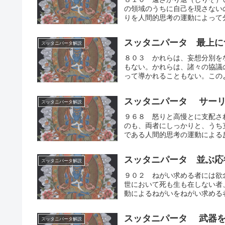
の領域のうちに自己を現さない
りを人間的思考の運動によって分
スッタニパータ 最上に
スッタニパータ解説
８０３ かれらは、妄想分別を
もない。かれらは、諸々の協議
って導かれることもない。このよ
スッタニパータ サーリ
スッタニパータ解説
９６８ 怒りと高慢とに支配さ
のも、両者にしっかりと、うち
である人間的思考の運動による反
スッタニパータ 並ぶ応
スッタニパータ解説
９０２ ねがい求める者には欲
世において死も生も在しない者
動によるねがいをねがい求める者
スッタニパータ 武器を
スッタニパータ解説