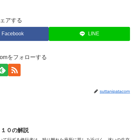
ェアする
Facebook
LINE
atacomをフォローする
suttanipatacom
８１０の解説
いて行ずる修行者は、独り離れた座所に親しみ近づく。迷いの生存