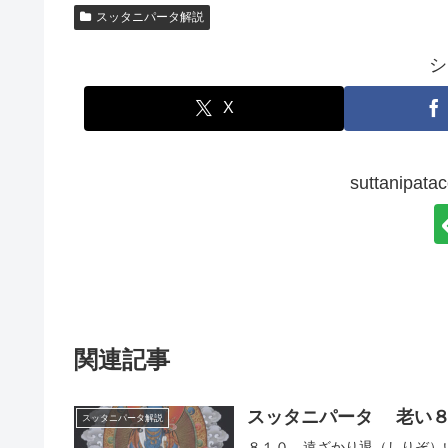
スッタニパータ解説
シ
X
suttanip
関連記事
スッタニパータ 老い
スッタニパータ解説
８１０ 遠ざかり退（しりぞ）