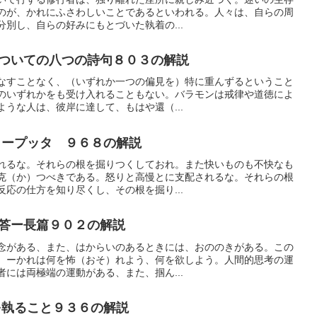
のが、かれにふさわしいことであるといわれる。人々は、自らの周
別し、自らの好みにもとづいた執着の...
ついての八つの詩句８０３の解説
なすことなく、（いずれか一つの偏見を）特に重んずるということ
のいずれかをも受け入れることもない。バラモンは戒律や道徳によ
うな人は、彼岸に達して、もはや還（...
ープッタ ９６８の解説
れるな。それらの根を掘りつくしておれ。また快いものも不快なも
克（か）つべきである。怒りと高慢とに支配されるな。それらの根
応の仕方を知り尽くし、その根を掘り...
答ー長篇９０２の解説
念がある、また、はからいのあるときには、おののきがある。この
、ーかれは何を怖（おそ）れよう、何を欲しよう。人間的思考の運
には両極端の運動がある、また、掴ん...
執ること９３６の解説