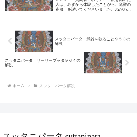
人は、みずから体験したことがら、危難の
克服、を説いてくださいました。ねがわく
は、正しい道を説いてください。戒律規定
や、精神安定の法をも説いてください。」
９２２ 〔師いわく〕、「眼で視ることを
貪（むさぼ）...
スッタニパータ 武器を執ること９５３の
解説
スッタニパータ サーリープッタ９６４の
解説
ホーム
スッタニパータ解説
スッタニパータ suttanipata