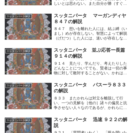
しいとは思わない。また自分が勝（すぐ）
れているとも思わないし、また劣（おと）
っているとも思わない。かれには煩悩（ぼ
スッタニパータ マーガンディヤ
スッタニパータ解説
んのう）の燃え盛（さか）ることがない心
８４７の解説
の運動は平静...
８４７ 想いを離れた人には、結ぶ縛（い
まし）めが存在しない。智慧によって解脱
（げだつ）した人には、迷いが存在しな
い。想いと偏見とに固執した人々は、互い
に衝突しながら、世の中をうろつく。」人
スッタニパータ 並ぶ応答ー長篇
スッタニパータ解説
間的思考の運動による想いを離れた人に
９１４の解説
は、結ぶ縛（いま...
９１４ 見たり、学んだり、考えたりした
どんなことについてでも、賢者は一切の事
物に対して敵対することがない。かれは負
担をはなれて解放されている。かれははか
らいをなすことなく、快楽に耽（ふけ）る
スッタニパータ パスーラ８３３
スッタニパータ解説
ことなく、求めることもない。ー師はこの
の解説
ように言われ...
８３３ またかれらは対立を離脱して行
い、一つの見解を［他の］諸々の偏見と抗
争させない人々なのであるが、かれらに対
して、あなたは何を得ようとするのか？パ
スーラよ。かれらの間で「最上のもの」と
スッタニパータ 迅速 ９２２の解
スッタニパータ解説
して固執されたものは、ここには存在しな
説
いのである。ま...
９２１ 〔質問者いわく〕、「眼を開いた