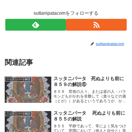
suttanipatacomをフォローする
suttanipatacom
関連記事
スッタニパータ 死ぬよりも前に
スッタニパータ解説
８５９の解説⑥
８５９ 世俗の人々、または道の人・バラ
モンどもがかれを非難して（貪りなどの過
（とが））があるというであろうが、かれ
はその（非難）を特に気にかけることはな
い。それ故に、かれは論議されても、動揺
スッタニパータ 死ぬよりも前に
スッタニパータ解説
することがない。世俗の人々、または道の
８５５の解説
人・バラモン...
８５５ 平静であって、常によく気をつけ
ていて、世間において（他人と自分と）等