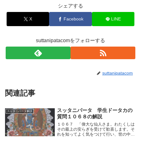
シェアする
X
Facebook
LINE
suttanipatacomをフォローする
suttanipatacom
関連記事
スッタニパータ 学生ドータカの
スッタニパータ解説
質問１０６８の解説
１０６７ 「偉大な仙人さま。わたくしは
その最上の安らぎを受けて歓喜します。そ
れを知ってよく気をつけて行い、世の中の
執著を乗り超えましょう。」１０６８ 師