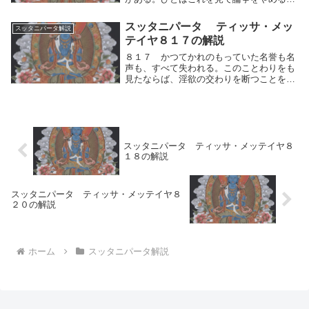
きである。称賛を得ること以外には他に、
なんの役にも立たないからである。これら
スッタニパータ ティッサ・メッ
スッタニパータ解説
の論争が諸々の修行者の間に起ると、これ
テイヤ８１７の解説
らの人々には...
８１７ かつてかれのもっていた名誉も名
声も、すべて失われる。このことわりをも
見たならば、淫欲の交わりを断つことを学
べ。かつてかれのもっていた名誉も名声の
もととなっていた仏性が人間的思考の運動
（快⇔不快）によってすべて失われる。こ
のことわりを...
スッタニパータ ティッサ・メッテイヤ８
１８の解説
スッタニパータ ティッサ・メッテイヤ８
２０の解説
ホーム
スッタニパータ解説