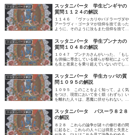
は答えた、「ドータカよ。上と下と横と中
スッタニパータ 学生ピンギヤの
スッタニパータ解説
央とにおいてそなたが気づいてよく知って
質問１１２４の解説
いるものは何...
１１４６ 「ヴァッカリやバドラーヴダや
アーラヴィ・ゴータマが信仰を捨て去った
ように、そのように汝もまた信仰を捨て去
れ。そなたは死の領域（りょういき)の彼岸
（ひがん）に至るであろう。ピンギヤ
スッタニパータ 学生プンナカの
スッタニパータ解説
よ。」「ヴァッカリやバドラーヴダやアー
質問１０４８の解説
ラヴィ・ゴータ...
１０４７ プンナカさんがいった、「もし
も供犠に専念している彼らが祭祀によって
も生と老衰とを乗り超えていないのでした
ら、わが親愛なる友よ、では神々と人間の
世界のうちで生と老衰とを乗り超えた人は
スッタニパータ 学生カッパの質
スッタニパータ解説
誰なのですか？先生！あなたにお尋ねしま
問１０９５の解説
す。それをわ...
１０９５ このことをよく知って、よく気
をつけ、現世において全く煩（わずら）い
を離れた人々は、悪魔に伏せられない。か
れらは悪魔の従者とはならない。」人間的
思考の運動（快⇔不快）を制することをよ
スッタニパータ パスーラ８２８
スッタニパータ解説
く知って、自らの人間的思考の運動による
の解説
反応の仕方に...
８２８ これらの論争が諸々の修行者の間
に起ると、これらの人々には得意と失意と
がある。ひとはこれを見て論争をやめるべ