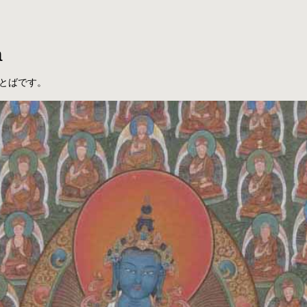
a
とばです。