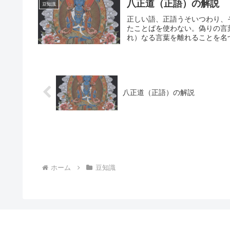
八正道（正語）の解説
豆知識
正しい語、正語うそいつわり、
たことばを使わない。偽りの言
れ）なる言葉を離れることを名づ
八正道（正語）の解説
ホーム
豆知識