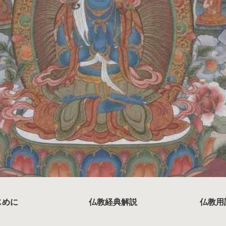
じめに
仏教経典解説
仏教用