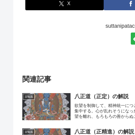
X
suttanip
関連記事
八正道（正定）の解説
豆知識
欲望を制御して、精神統一につ
集中する。心が乱れそうになっ
望を離れ、もろもろの善からぬこ
八正道（正精進）の解説
豆知識