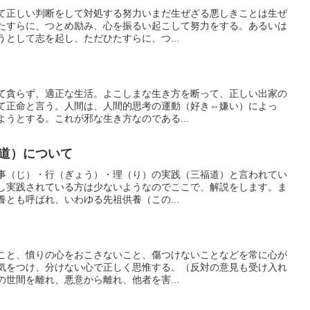
て正しい判断をして対処する努力いまだ生ぜざる悪しきことは生ぜ
たすらに、つとめ励み、心を振るい起こして努力をする。あるいは
として志を起し、ただひたすらに、つ...
て貪らず、適正な生活。よこしまな生き方を断って、正しい出家の
て正命と言う。人間は、人間的思考の運動（好き⇔嫌い）によっ
うとする。これが邪な生き方なのである...
道）について
事（じ）・行（ぎょう）・理（り）の実践（三福道）と言われてい
し実践されている方は少ないようなのでここで、解説をします。ま
とも呼ばれ、いわゆる先祖供養（この...
こと、憤りの心をおこさないこと、傷つけないことなどを常に心が
気をつけ、分けない心で正しく思惟する。（反対の意見も受け入れ
世間を離れ、悪意から離れ、他者を害...