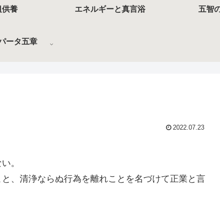
祖供養
エネルギーと真言浴
五智
パータ五章
2022.07.23
ない。
こと、清浄ならぬ行為を離れことを名づけて正業と言