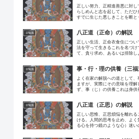
正しい努力、正精進善悪に対し
らしめんと志を起して、ただひ
すでに生じた悪しきことを断とう
八正道（正命）の解説
豆知識
正しい生活、正命衣食住につい
法を守って生きるこれを名づけ
て、貪り求め、あるいは排除しよ
事・行・理の供養（三福
豆知識
よく在家の解脱への道として、
ますが、実際にその意味を理解
ず、事（じ）の供養これは身供養
八正道（正思）の解説
豆知識
正しい思惟、正思煩悩を離れる
ける。人間的思考を止め、よく
る心を持つ鏡のような心）迷いの