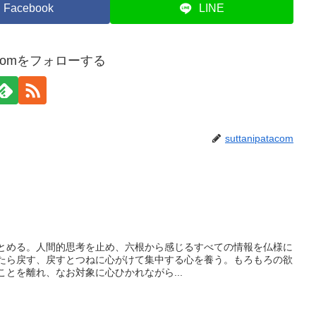
Facebook
LINE
atacomをフォローする
suttanipatacom
とめる。人間的思考を止め、六根から感じるすべての情報を仏様に
たら戻す、戻すとつねに心がけて集中する心を養う。もろもろの欲
とを離れ、なお対象に心ひかれながら...