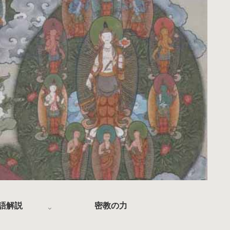
語解説
密教の力