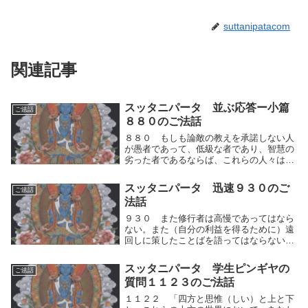
suttanipatacom
関連記事
スッタニパータ 並ぶ応答ー小篇
ご法話
８８０のご法話
８８０ もしも論敵の教えを承諾しない人
が愚者であって、低級な者であり、智慧の
劣った者であるならば、これらの人々は人
間的思考の運動（快⇔不快）を立ち上げた
まま、すべて各自の偏見を固執しているの
スッタニパータ 迅速９３０のご
ご法話
であるから、かれらはすべて愚者であり、
法話
ごく智慧の劣...
９３０ また修行者は高慢であってはなら
ない。また（自分の利益を得るために）遠
回しに策したことばを語ってはならない。
傲慢（ごうまん）であってはならない。不
和をもたらす言辞を語ってはならない。ま
スッタニパータ 学生ピンギヤの
ご法話
た修行者は自らの人間的思考の運動（快⇔
質問１１２３のご法話
不快）を制し...
１１２２ 「四方と思惟（しい）と上と下