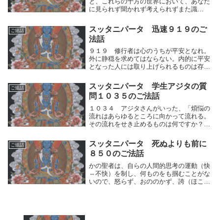
と、これらの十方の世界において、あなた
に見られず聞かれず考えられずまた識
（し）られないなにものもありません。ど
うか理法を説いてください。それをわたく
スッタニパータ 迅速９１９のご
ご法話
しは知りたいのです、ーこの世において生
法話
と老衰とを捨て去...
９１９ 修行者は心のうちが平安となれ。
外に静穏を求めてはならない。内的に平安
となった人には取り上げられるものは存在
しない。どうして捨てられるものがあろう
か。修行者は自らの人間的思考の運動（快
スッタニパータ 学生アジタの質
ご法話
⇔不快）を制し、心のうちが平安となれ。
問１０３５のご法話
何かを掴もう...
１０３４ アジタさんがいった、「煩悩の
流れはあらゆるところに向かって流れる。
その流れをせき止めるものは何ですか？そ
の流れを防ぎまもるものは何ですか？その
流れは何によって塞（ふさ）がれるのでし
スッタニパータ 死ぬよりも前に
ご法話
ょうか？それを説いてください。」１０３
８５０のご法話
５ 師は答え...
かの聖者は、自らの人間的思考の運動（快
⇔不快）を制し、何ものをも掴むことがな
いので、怒らず、おののかず、誇（ほこ）
らず、あとで後悔するような悪い行いをな
さず、よく思慮して語り、そわそわするこ
となく、ことばを慎（つつ）しむ。人間的
思考の運動(...