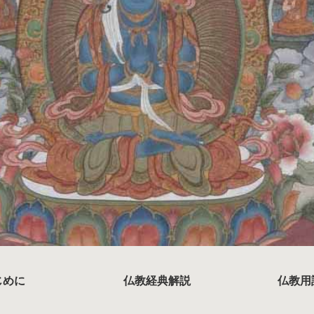
じめに
仏教経典解説
仏教用