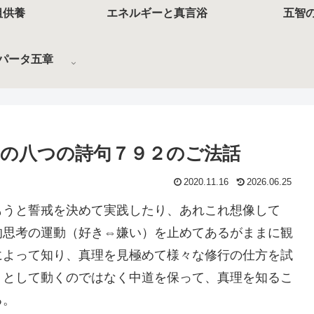
祖供養
エネルギーと真言浴
五智
パータ五章
の八つの詩句７９２のご法話
2020.11.16
2026.06.25
もうと誓戒を決めて実践したり、あれこれ想像して
的思考の運動（好き⇔嫌い）を止めてあるがままに観
によって知り、真理を見極めて様々な修行の仕方を試
うとして動くのではなく中道を保って、真理を知るこ
る。