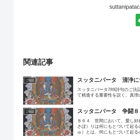
suttanip
関連記事
スッタニパータ 清浄に
ご法話
スッタニパータ789詩句のご
て精進する重要性を説く。真理
スッタニパータ 争闘８
ご法話
８６４ 世間において、愛し好
さぼ）りは何にもとづいて起る
ゅ）とは、何にもとづいて起るの