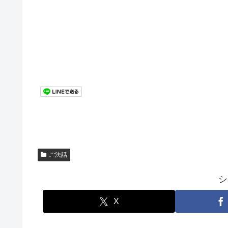
ご法話
シ
X