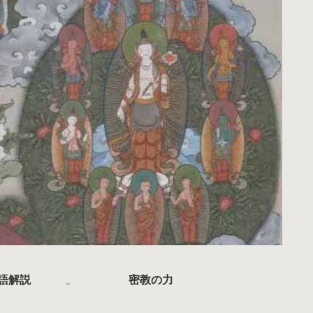
語解説
密教の力