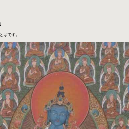
a
とばです。