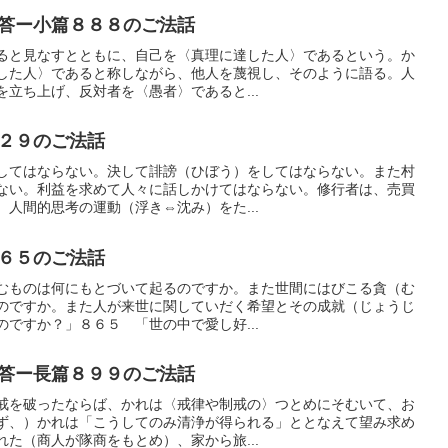
答ー小篇８８８のご法話
ると見なすとともに、自己を〈真理に達した人〉であるという。か
した人〉であると称しながら、他人を蔑視し、そのように語る。人
立ち上げ、反対者を〈愚者〉であると...
２９のご法話
してはならない。決して誹謗（ひぼう）をしてはならない。また村
ない。利益を求めて人々に話しかけてはならない。修行者は、売買
人間的思考の運動（浮き⇔沈み）をた...
６５のご法話
むものは何にもとづいて起るのですか。また世間にはびこる貪（む
のですか。また人が来世に関していだく希望とその成就（じょうじ
ですか？」８６５ 「世の中で愛し好...
答ー長篇８９９のご法話
戒を破ったならば、かれは〈戒律や制戒の〉つとめにそむいて、お
ず、）かれは「こうしてのみ清浄が得られる」ととなえて望み求め
た（商人が隊商をもとめ）、家から旅...