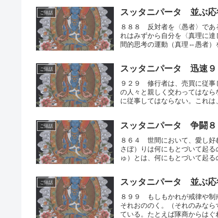
スッタニパータ 並ぶ応
ご法話
８８８ 反対者を〈愚者〉であ
れはみずから自分を〈真理に達
間的思考の運動（真理⇔愚者）を
スッタニパータ 迅速９
ご法話
９２９ 修行者は、売買に従事
の人々と親しく交わってはなら
に従事してはならない。これは、
スッタニパータ 争闘８
ご法話
８６４ 世間において、愛し好
さぼ）りは何にもとづいて起る
ゅ）とは、何にもとづいて起るの
スッタニパータ 並ぶ応
ご法話
８９９ もしもかれが戒律や制
それおののく。（それのみなら
ている。たとえば隊商からはぐれ