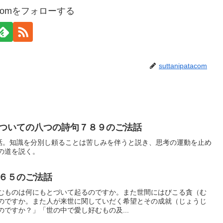
atacomをフォローする
suttanipatacom
ついての八つの詩句７８９のご法話
法話。知識を分別し頼ることは苦しみを伴うと説き、思考の運動を止め
の道を説く。
６５のご法話
むものは何にもとづいて起るのですか。また世間にはびこる貪（む
のですか。また人が来世に関していだく希望とその成就（じょうじ
ですか？」「世の中で愛し好むもの及...