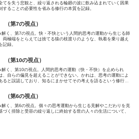
全てを失う悲観と、繰り返される輪廻の波に飲み込まれていく因果
制することの必要性を省みる修行の本質を記録。
 （第7の視点）
読み解く、第7の視点。快・不快という人間的思考の運動から生じる師
。両極端をとらえては捨てる猿の枝渡りのような、執着を乗り越え
を記録。
 （第10の視点）
み解く、第10の視点。人間的思考の運動（快・不快）を止められ
は、自らの偏見を超えることができない。かれは、思考の運動によ
あると誤認しており、知るにまかせてその考えを語るという修行の
 （第6の視点）
読み解く、第6の視点。個々の思考運動から生じる見解やこだわりを克
基づく排除と受容の繰り返しに終始する世の人々の生活について、