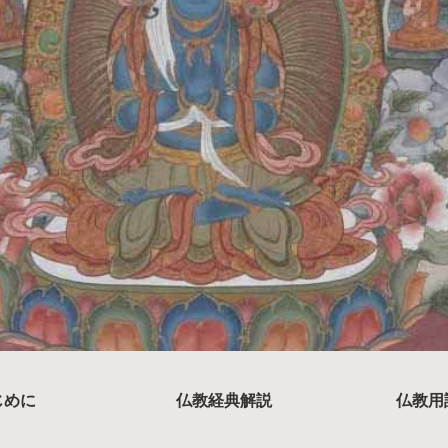
じめに
仏教経典解説
仏教用