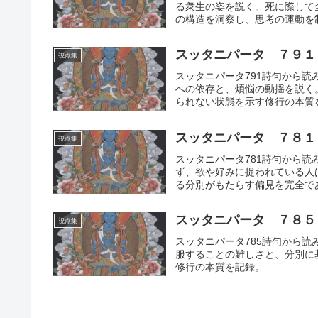
る衆生の姿を説く。死に際して
の構造を洞察し、思考の運動を
スッタニパータ ７９１
視点集
スッタニパータ791詩句から
への依存と、煩悩の動揺を説く
られない状態を示す修行の本質
スッタニパータ ７８１
視点集
スッタニパータ781詩句から読
ず、欲や好みに捉われている人
る分別がもたらす偏見を完全で
本質を記録。
スッタニパータ ７８５
視点集
スッタニパータ785詩句から
服することの難しさと、分別に
修行の本質を記録。