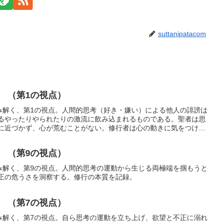
suttanipatacom
 （第1の視点）
読み解く、第1の視点。人間的思考（好き・嫌い）による他人の誹謗は
るやったりやられたりの激流に飲み込まれるものである。聖者は思
に近づかず、心が荒むことがない。修行者は心の動きに気をつけて
受け入れる鏡のような中道の境地に至る修行の本質を記録。
 （第9の視点）
読み解く、第9の視点。人間的思考の運動から生じる両極端を掴もうと
正の危うさを洞察する。修行の本質を記録。
 （第7の視点）
読み解く、第7の視点。自ら思考の運動を立ち上げ、欲望と不正に溺れ