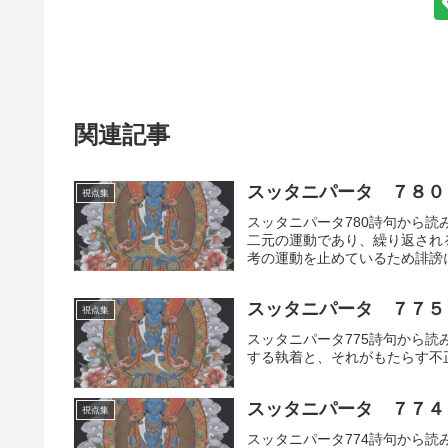
関連記事
スッタニパータ ７８０
視点集
スッタニパータ780詩句から
二元の運動であり、繰り返され
考の運動を止めているため誹謗
荒波を乗り越え、偏らず全てを
スッタニパータ ７７５
視点集
スッタニパータ775詩句から
する執着と、それがもたらす不
スッタニパータ ７７４
視点集
スッタニパータ774詩句から