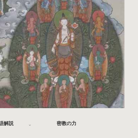
語解説
密教の力