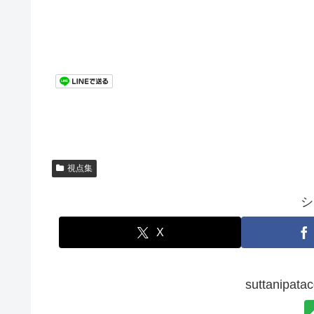
視点集
シ
X
suttanip