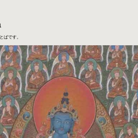
a
とばです。