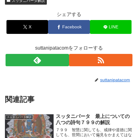
スッタニパータ解説
シェアする
X
Facebook
LINE
suttanipatacomをフォローする
suttanipatacom
関連記事
スッタニパータ 最上についての
スッタニパータ解説
八つの詩句７９９の解説
７９９ 智慧に関しても、戒律や道徳に関
しても、世間において偏見をかまえてはな