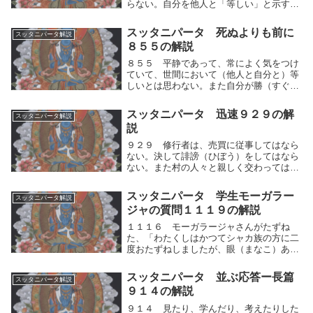
らない。自分を他人と「等しい」と示すこ
となく、他人よりも「劣っている」とか、
或いは「勝れている」とか考えてはならな
スッタニパータ 死ぬよりも前に
スッタニパータ解説
い。修行において智慧に関しても、戒律や
８５５の解説
道徳に関して...
８５５ 平静であって、常によく気をつけ
ていて、世間において（他人と自分と）等
しいとは思わない。また自分が勝（すぐ）
れているとも思わないし、また劣（おと）
っているとも思わない。かれには煩悩（ぼ
スッタニパータ 迅速９２９の解
スッタニパータ解説
んのう）の燃え盛（さか）ることがない。
説
人間的思考の...
９２９ 修行者は、売買に従事してはなら
ない。決して誹謗（ひぼう）をしてはなら
ない。また村の人々と親しく交わってはな
らない。利益を求めて人々に話しかけては
ならない。修行者は、人間的思考の運動
スッタニパータ 学生モーガラー
スッタニパータ解説
（快⇔不快）がもたらす売買に従事しては
ジャの質問１１１９の解説
ならない。自ら...
１１１６ モーガラージャさんがたずね
た、「わたくしはかつてシャカ族の方に二
度おたずねしましたが、眼（まなこ）ある
方（釈尊）はわたくしに説明してください
ませんでした。しかし『神仙（釈尊）は第
スッタニパータ 並ぶ応答ー長篇
スッタニパータ解説
三回目には説明してくださる』とわたくし
９１４の解説
は聞いておりま...
９１４ 見たり、学んだり、考えたりした