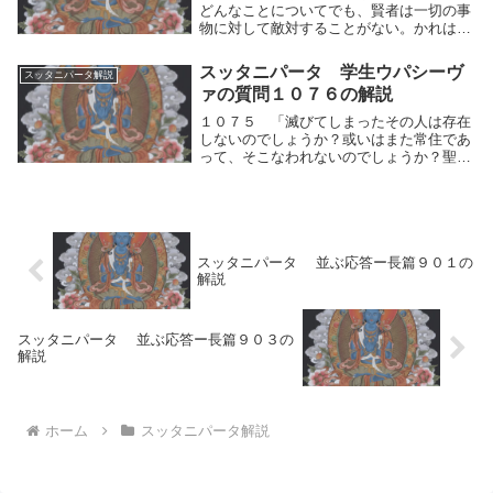
どんなことについてでも、賢者は一切の事
物に対して敵対することがない。かれは負
担をはなれて解放されている。かれははか
らいをなすことなく、快楽に耽（ふけ）る
スッタニパータ 学生ウパシーヴ
スッタニパータ解説
ことなく、求めることもない。ー師はこの
ァの質問１０７６の解説
ように言われ...
１０７５ 「滅びてしまったその人は存在
しないのでしょうか？或いはまた常住であ
って、そこなわれないのでしょうか？聖者
さま。どうかそれをわたくしに説明してく
ださい。あなたはこの理法をあるがままに
知っておられるからです。」１０７６ 師
は答えた、「...
スッタニパータ 並ぶ応答ー長篇９０１の
解説
スッタニパータ 並ぶ応答ー長篇９０３の
解説
ホーム
スッタニパータ解説