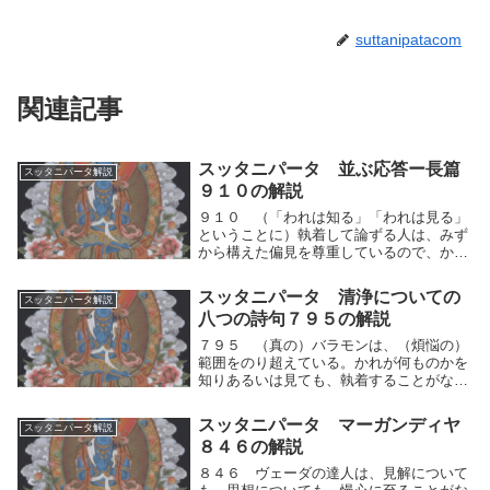
suttanipatacom
関連記事
スッタニパータ 並ぶ応答ー長篇
スッタニパータ解説
９１０の解説
９１０ （「われは知る」「われは見る」
ということに）執着して論ずる人は、みず
から構えた偏見を尊重しているので、かれ
を導くことは容易ではない。自分の依拠す
ることがらのみ適正であると説き、そのこ
スッタニパータ 清浄についての
スッタニパータ解説
とがらに（のみ）清浄（となる道）を認め
八つの詩句７９５の解説
る論者は、そ...
７９５ （真の）バラモンは、（煩悩の）
範囲をのり超えている。かれが何ものかを
知りあるいは見ても、執着することがな
い。かれは欲を貪ることなく、また離欲を
貪ることもない。かれは（この世ではこれ
スッタニパータ マーガンディヤ
スッタニパータ解説
が最上のものである）と固執することもな
８４６の解説
い。真の修行者...
８４６ ヴェーダの達人は、見解について