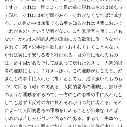
くすが、かれは、理によって目の前に現れるものは縁あっ
て現れ、それには必ず因がある、それがなくなれば消滅す
る。この世の中は無常である事を知るかれは世間において
〈わがもの〉という所有がない。また無所有を嘆くことも
ない。かれは人間的思考の運動による欲望に促（うなが）
されて、諸々の事物を欲し赴（おもむく）くこともない。
かれは実に平安なる者と呼ばれる。目の前に現れるもの
は、必ず因があるそして縁あって現れたときに、人間的思
考の運動により、「好き⇔嫌い」この運動がおこると、好
きなものを手に入れた（果）としても、必ず嫌いなものも
ついて回る（報）のである。人間的思考の運動は、振り子
のような運動をするので、一方のものを求め手に入れたと
しても必ず正反対の方に振れそれが目の前に現れる。それ
によって人間的思考の運動を止めることが出来なければ、
かれには苦しみが付いて回るのである。まるで、牛車のう
しろに車がついて回るの如く。それを知って修行者は、自