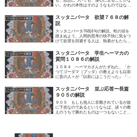
も、思想についても、慢心に至ることがな
い。かれの本性はそのようなものではない
からである。かれは宗教的行為によっても
導かれないし、また伝統的な学問によって
スッタニパータ 欲望７６８の解
スッタニパータ解説
も導かれない。かれは執着の巣窟に導きい
説
れられること...
スッタニパータ768詩句の解説。蛇の頭を
踏まぬよう、人間的思考の快不快に気をつ
けて欲望を回避する人は、執着がもたらす
苦しみを乗り越える。真理の追究。
スッタニパータ 学生ヘーマカの
スッタニパータ解説
質問１０８６の解説
１０８４ ヘーマカさんがたずねた、「か
つてゴーダマ（ブッダ）の教えよりも以前
に昔の人々が『以前にはこうだった』『未
来にはこうなるであろう』といってわたく
しに説き明かしたことは、すべて伝え聞く
スッタニパータ 並ぶ応答ー長篇
スッタニパータ解説
にすぎません。それはすべて思索の紛糾
９０５の解説
（ふんきゅう）...
９０５ もしも他人に非難されているが故
に下劣なのであるというならば、諸々の教
えのうちで勝れたものは一つもないことに
なろう。けだし世人はみな自己の説を堅
（かた）く主張して、他人の教えを劣った
ものだと説いているからである。もしも他
人に非難されて...