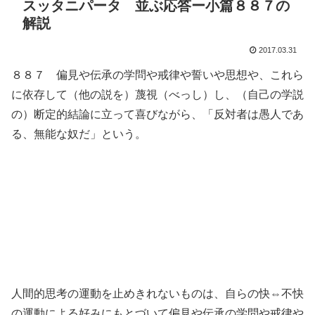
スッタニパータ 並ぶ応答ー小篇８８７の
解説
2017.03.31
８８７ 偏見や伝承の学問や戒律や誓いや思想や、これら
に依存して（他の説を）蔑視（べっし）し、（自己の学説
の）断定的結論に立って喜びながら、「反対者は愚人であ
る、無能な奴だ」という。
人間的思考の運動を止めきれないものは、自らの快⇔不快
の運動による好みにもとづいて偏見や伝承の学問や戒律や