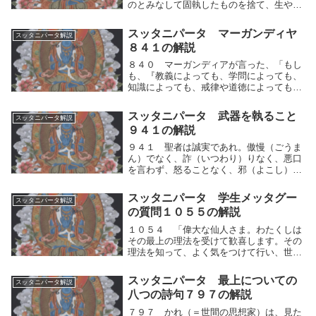
のとみなして固執したものを捨て、生や老
衰や憂（うれ）いや悲しみをも捨てて、こ
の世で智者となって、苦しみを捨てるであ
スッタニパータ マーガンディヤ
スッタニパータ解説
ろう。」このようにしていて、自らの人間
８４１の解説
的思考の運動...
８４０ マーガンディアが言った、「もし
も、『教義によっても、学問によっても、
知識によっても、戒律や道徳によっても清
らかになることができない』と説き、また
『教義がなくても、学問がなくても、知識
スッタニパータ 武器を執ること
スッタニパータ解説
がなくても、戒律や道徳を守らないでも、
９４１の解説
清らかになる...
９４１ 聖者は誠実であれ。傲慢（ごうま
ん）でなく、詐（いつわり）りなく、悪口
を言わず、怒ることなく、邪（よこし）ま
な貪りと慳（ものおし）みとを超（こ）え
よ。聖者は中道に基づき誠実であれ。人間
スッタニパータ 学生メッタグー
スッタニパータ解説
的思考の運動（快⇔不快）がもたらすよう
の質問１０５５の解説
な両極端を掴...
１０５４ 「偉大な仙人さま。わたくしは
その最上の理法を受けて歓喜します。その
理法を知って、よく気をつけて行い、世間
の執著を乗り超えるでしょう。」１０５
５ 師が答えた、「メッタグーよ。上と下
スッタニパータ 最上についての
スッタニパータ解説
と横と中央とにおいて、そなたが気づいて
八つの詩句７９７の解説
よく知っている...
７９７ かれ（＝世間の思想家）は、見た