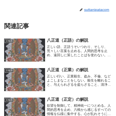
suttanipatacom
関連記事
八正道（正語）の解説
豆知識
正しい語、正語うそいつわり、そしり、
荒々しい言葉を止める。人間的思考を止
め、遠回しに策したことばを使わない。偽
りの言葉を離れ、中傷する言葉を離れ、麄
悪な言葉を離れ、雑穢（けがれ）なる言葉
を離れることを名づけて正語と言う。正し
八正道（正業）の解説
豆知識
い語、正語とは？...
正しい行い、正業殺生、盗み、不倫、など
よこしまなことをしない。殺生を離れるこ
と、与えられざるを盗らざること、清浄な
らぬ行為を離れことを名づけて正業と言
う。人間は、行動を起こすとき、人間的思
考の運動（好き⇔嫌い）によって、行動を
八正道（正定）の解説
豆知識
する。故に行い...
欲望を制御して、精神統一につとめる。人
間的思考を止め、六根から感じるすべての
情報を仏様に集中する。心が乱れそうにな