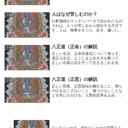
ったら戻す、戻すとつねに心がけて集中す
る心を養う。もろもろの欲望を離れ、もろ
もろの善からぬことを離れ、なお対象に心
人はなぜ苦しむのか？
豆知識
ひかれながら...
お釈迦様がスッタニパータで説かれたもの
それは、人々が苦しみから脱出する方法で
す。人は、物事をすぐに、好き、嫌いに分
けて、好きなものを取ろうとして、嫌いな
ものを排除します。あるいは、自分の理想
にこだわってその状態を何とか保ちたいと
八正道（正命）の解説
豆知識
思うのです。...
正しい生活、正命衣食住について貪らず、
適正な生活。よこしまな生き方を断って、
正しい出家の法を守って生きるこれを名づ
けて正命と言う。人間は、人間的思考の運
動（好き⇔嫌い）によって、貪り求め、あ
るいは排除しようとする。これが邪な生き
八正道（正思）の解説
豆知識
方なのである...
正しい思惟、正思煩悩を離れること、憤り
の心をおこさないこと、傷つけないことな
どを常に心がける。人間的思考を止め、よ
く気をつけ、分けない心で正しく思惟す
る。（反対の意見も受け入れる心を持つ鏡
のような心）迷いの世間を離れ、悪意から
離れ、他者を害...
スッタニパータ 学生ピンギヤの質問１１