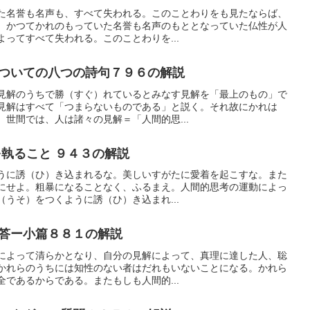
た名誉も名声も、すべて失われる。このことわりをも見たならば、
。かつてかれのもっていた名誉も名声のもととなっていた仏性が人
ってすべて失われる。このことわりを...
ついての八つの詩句７９６の解説
見解のうちで勝（すぐ）れているとみなす見解を「最上のもの」で
見解はすべて「つまらないものである」と説く。それ故にかれは
世間では、人は諸々の見解＝「人間的思...
執ること ９４３の解説
うに誘（ひ）き込まれるな。美しいすがたに愛着を起こすな。また
にせよ。粗暴になることなく、ふるまえ。人間的思考の運動によっ
うそ）をつくように誘（ひ）き込まれ...
答ー小篇８８１の解説
によって清らかとなり、自分の見解によって、真理に達した人、聡
かれらのうちには知性のない者はだれもいないことになる。かれら
であるからである。またもしも人間的...