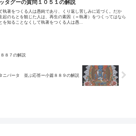
ッタグーの質問１０５１の解説
て執著をつくる人は愚鈍であり、くり返し苦しみに近づく。だか
生起のもとを観じた人は、再生の素因（＝執著）をつくってはなら
を知ることなくして執著をつくる人は愚...
篇８８７の解説
タニパータ 並ぶ応答ー小篇８８９の解説