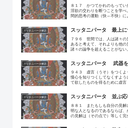
８１７ かつてかれのもってい
淫欲の交わりを断つことを学べ
間的思考の運動（快⇔不快）によ
スッタニパータ 最上に
スッタニパータ解説
７９６ 世間では、人は諸々の
あると考えて、それよりも他の
諸々の論争を超えることがない。
スッタニパータ 武器を
スッタニパータ解説
９４３ 虚言（うそ）をつくよ
慢心を知りつくしてなくすよう
て欲したものを得るために虚言（
スッタニパータ 並ぶ応
スッタニパータ解説
８８１ またもしも自分の見解
明な人となるのであるならば、
の見解は（その点で）等しく完全