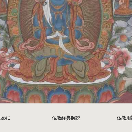
じめに
仏教経典解説
仏教用