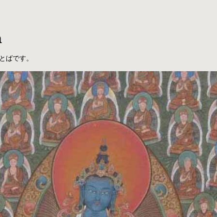
a
とばです。