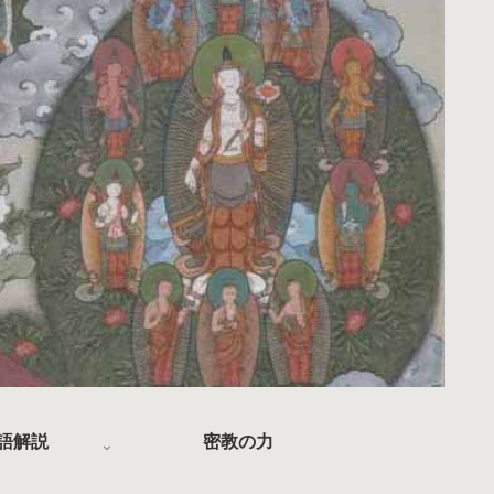
語解説
密教の力