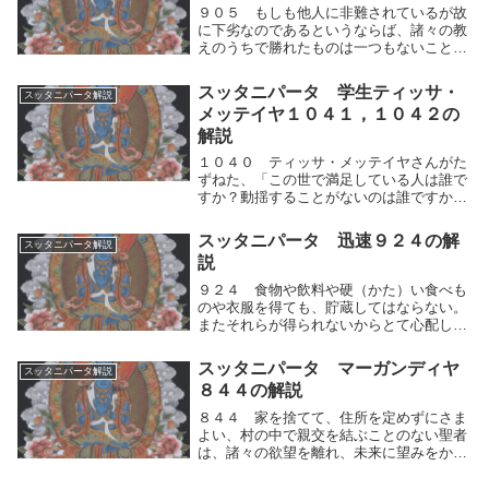
９０５ もしも他人に非難されているが故
に下劣なのであるというならば、諸々の教
えのうちで勝れたものは一つもないことに
なろう。けだし世人はみな自己の説を堅
（かた）く主張して、他人の教えを劣った
スッタニパータ 学生ティッサ・
スッタニパータ解説
ものだと説いているからである。もしも他
メッテイヤ１０４１，１０４２の
人に非難されて...
解説
１０４０ ティッサ・メッテイヤさんがた
ずねた、「この世で満足している人は誰で
すか？動揺することがないのは誰ですか？
両極端を知りつくして、よく考えて、（両
極端にも）中間にも汚されない、聡明な人
スッタニパータ 迅速９２４の解
スッタニパータ解説
は誰ですか？あなたは誰を〈偉大な人〉と
説
呼ばれますか...
９２４ 食物や飲料や硬（かた）い食べも
のや衣服を得ても、貯蔵してはならない。
またそれらが得られないからとて心配して
はならない。食物や飲料や硬（かた）い食
べものや衣服を得ても、貯蔵してはならな
スッタニパータ マーガンディヤ
スッタニパータ解説
い。またそれらが得られないからとて心配
８４４の解説
してはならな...
８４４ 家を捨てて、住所を定めずにさま
よい、村の中で親交を結ぶことのない聖者
は、諸々の欲望を離れ、未来に望みをかけ
ることなく、人々に対して異論を立てて談
論をしてはならない。気づきを糧にし、家