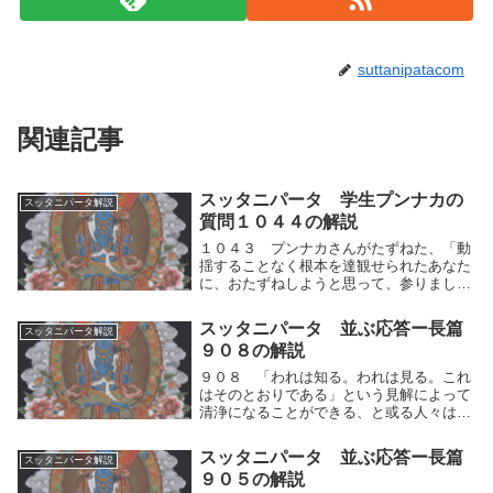
suttanipatacom
関連記事
スッタニパータ 学生プンナカの
スッタニパータ解説
質問１０４４の解説
１０４３ プンナカさんがたずねた、「動
揺することなく根本を達観せられたあなた
に、おたずねしようと思って、参りまし
た。仙人や常の人々や王族やバラモンは、
何の故にこの世で盛んに神々に犠牲を捧
スッタニパータ 並ぶ応答ー長篇
スッタニパータ解説
（ささ）げたのですか？先生！あなたにお
９０８の解説
たずねします。そ...
９０８ 「われは知る。われは見る。これ
はそのとおりである」という見解によって
清浄になることができる、と或る人々は理
解している。たといかれが見たとしても、
それがそなたにとって、何の用があるのだ
スッタニパータ 並ぶ応答ー長篇
スッタニパータ解説
ろう。かれらは、正しい道を踏みはずし
９０５の解説
て、他人によっ...