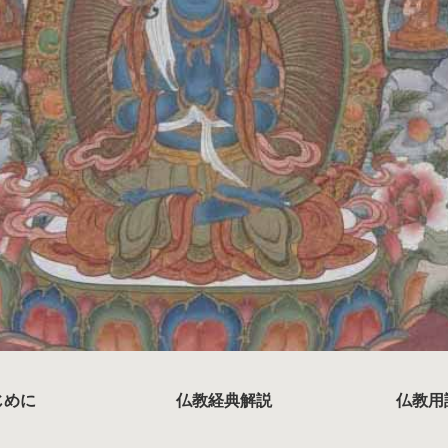
じめに
仏教経典解説
仏教用