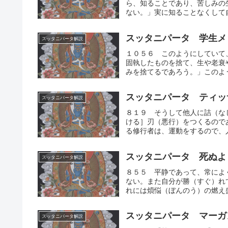
ら、知ることであり、苦しみの
ない。」実に知ることなくして自
スッタニパータ 学生メ
スッタニパータ解説
１０５６ このようにしていて
固執したものを捨て、生や老衰
みを捨てるであろう。」このよう
スッタニパータ ティッ
スッタニパータ解説
８１９ そうして他人に詰（な
ける］刃（悪行）をつくるので
る修行者は、運動をするので、人
スッタニパータ 死ぬよ
スッタニパータ解説
８５５ 平静であって、常によ
ない。また自分が勝（すぐ）れ
れには煩悩（ぼんのう）の燃え盛
スッタニパータ マーガ
スッタニパータ解説