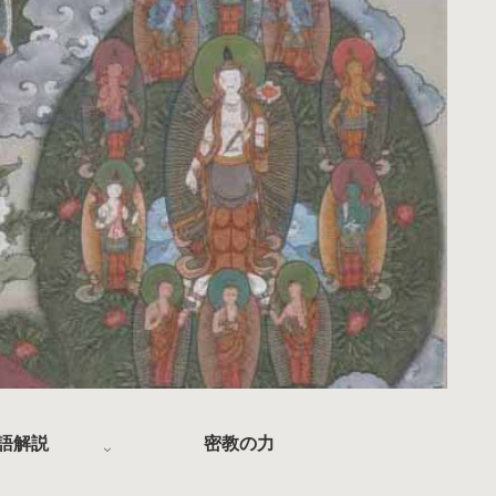
語解説
密教の力