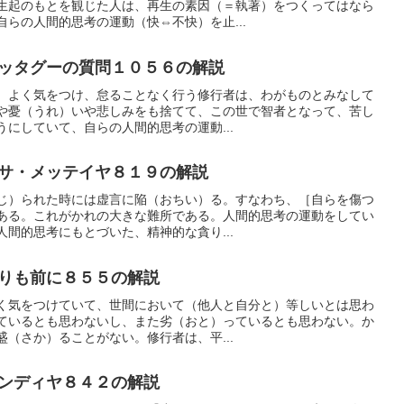
生起のもとを観じた人は、再生の素因（＝執著）をつくってはなら
らの人間的思考の運動（快⇔不快）を止...
ッタグーの質問１０５６の解説
、よく気をつけ、怠ることなく行う修行者は、わがものとみなして
や憂（うれ）いや悲しみをも捨てて、この世で智者となって、苦し
にしていて、自らの人間的思考の運動...
サ・メッテイヤ８１９の解説
じ）られた時には虚言に陥（おちい）る。すなわち、［自らを傷つ
ある。これがかれの大きな難所である。人間的思考の運動をしてい
間的思考にもとづいた、精神的な貪り...
りも前に８５５の解説
く気をつけていて、世間において（他人と自分と）等しいとは思わ
ているとも思わないし、また劣（おと）っているとも思わない。か
（さか）ることがない。修行者は、平...
ンディヤ８４２の解説