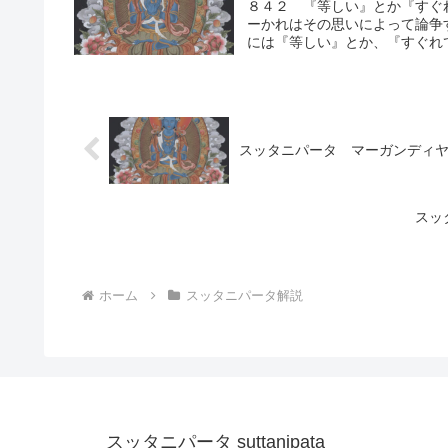
８４２ 『等しい』とか『すぐ
ーかれはその思いによって論争
には『等しい』とか、『すぐれて
スッタニパータ マーガンディ
スッ
ホーム
スッタニパータ解説
スッタニパータ suttanipata