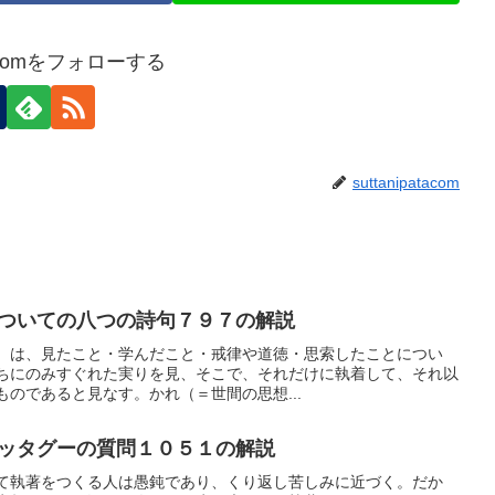
atacomをフォローする
suttanipatacom
ついての八つの詩句７９７の解説
）は、見たこと・学んだこと・戒律や道徳・思索したことについ
ちにのみすぐれた実りを見、そこで、それだけに執着して、それ以
のであると見なす。かれ（＝世間の思想...
ッタグーの質問１０５１の解説
て執著をつくる人は愚鈍であり、くり返し苦しみに近づく。だか