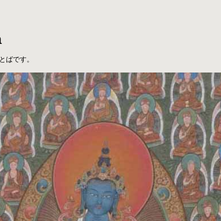
a
とばです。