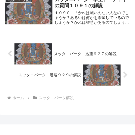
スッタニパータ解説
ば隊商からはぐれた（商人が隊商をもと
の質問１０９１の解説
め）、家から旅...
１０９０ 「かれは願いのない人なのでし
ょうか？あるいは何かを希望しているので
しょうか？かれは智慧があるのでしょう
か？あるいは智慧を得ようとはからいをす
る人なのでしょうか？シャカ族の方よ。か
れが聖者であることをわたくしが知り得る
ように、そのこ...
スッタニパータ 迅速９２７の解説
スッタニパータ 迅速９２９の解説
ホーム
スッタニパータ解説