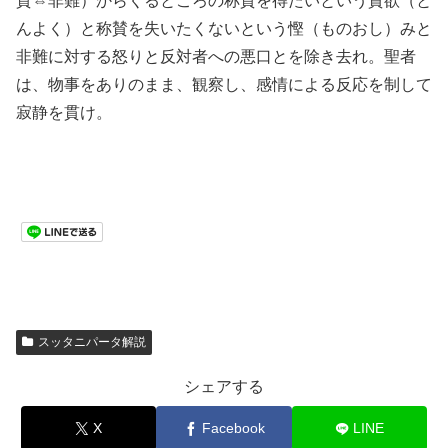
賛⇔非難）からくるところの称賛を得たいという貪欲（と
んよく）と称賛を失いたくないという慳（ものおし）みと
非難に対する怒りと反対者への悪口とを除き去れ。聖者
は、物事をありのまま、観察し、感情による反応を制して
寂静を貫け。
スッタニパータ解説
シェアする
X
Facebook
LINE