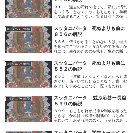
清らかになる...
９１３ 過去の汚れを捨てて、新しい汚れ
をつくることなく、欲におもむかず、執着
して論ずることもない。賢者は諸々の偏見
を離脱して、世の中に汚されることなく、
自分を責めることもない。過去に分別した
スッタニパータ 死ぬよりも前に
スッタニパータ解説
汚れを捨てて、新しい汚れ＝分別をつくる
８５６の解説
ことなく、両...
８５６ 依りかかることのない人は、理法
を知ってこだわることがないのである。か
れには、生存のための妄執も、生存の断滅
のための妄執も存在しない。自らの思考の
運動に常によく気をつけて、依りかかるこ
スッタニパータ 死ぬよりも前に
スッタニパータ解説
とのない人は、あるがままに理法を知っ
８５２の解説
て、思考の運動...
８５２ （遁欲（とんよく）などから）遠
ざかり、偽（いつわ）ることなく、貪（む
さぼ）り求めることなく、慳（ものおし）
みせず、傲慢（ごうまん）にならず、嫌
（きら）われず、両舌（かげぐち）を事と
スッタニパータ 並ぶ応答ー長篇
スッタニパータ解説
しない。自らの人間的思考の運動（快⇔不
８９９の解説
快）を制して、...
８９９ もしもかれが戒律や制戒を破った
ならば、かれは〈戒律や制戒の〉つとめに
そむいて、おそれおののく。（それのみな
らず、）かれは「こうしてのみ清浄が得ら
れる」ととなえて望み求めている。たとえ
スッタニパータ 学生トーデイヤ