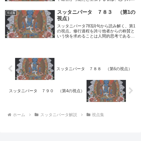
動を制し中道によって観るという正しい道
を離れた、煩悩と偏見にとらわれた人であ
スッタニパータ ７８３ （第1の
視点集
る。修行の本質を記録。
視点）
スッタニパータ783詩句から読み解く、第1
の視点。修行過程を誇り他者からの称賛と
いう快を求めることは人間的思考である。
この運動を制し、煩悩の激流を渡り終わっ
た修行者こそが高貴な人であると修行の本
質を記録。
スッタニパータ ７８８ （第6の視点）
スッタニパータ ７９０ （第4の視点）
ホーム
スッタニパータ解説
視点集