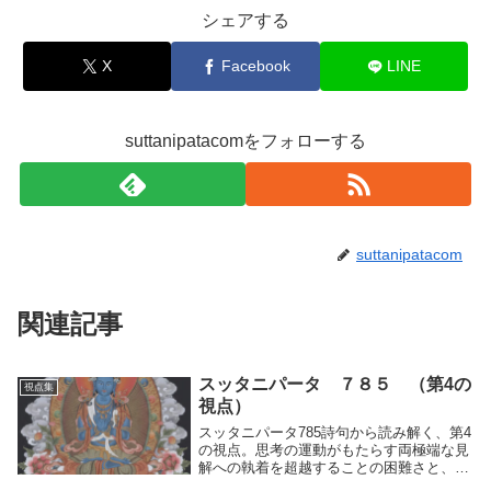
シェアする
X
Facebook
LINE
suttanipatacomをフォローする
suttanipatacom
関連記事
スッタニパータ ７８５ （第4の
視点集
視点）
スッタニパータ785詩句から読み解く、第4
の視点。思考の運動がもたらす両極端な見
解への執着を超越することの困難さと、そ
の範疇に留まり続けることで生じる分別に