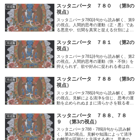
よる取捨選択のあり方について、修行の本
スッタニパータ ７８０ （第9の
視点集
質を記録。
視点）
スッタニパータ780詩句から読み解く、第9
の視点。人間的思考の運動（正・悪）であ
る悪意や、伝聞を真実と捉える分別によっ
て他者を誹る行為が生じる。聖者は自らの
人間的思考の運動（正・悪）を制してそれ
スッタニパータ ７８１ （第2の
視点集
に近づくことはなく、何事に対しても心が
視点）
荒むことがないという修行の本質を記録。
スッタニパータ781詩句から読み解く、第2
の視点。人間的思考の運動（快・不快）を
抑えられず、欲や好みに捉われる者は自ら
の偏見を超えることができない。そのよう
な者は、自らの運動に基づく判断を完全で
スッタニパータ ７８８ （第9の
視点集
あると誤認して語るが、その思考の運動自
視点）
体が人間としての不完全さであることを知
るべきであるという修行の本質を記録。
スッタニパータ788詩句から読み解く、第9
の視点。見解による清浄を信じ、思考の運
動を止められぬままに清らかさを観る者
は、その二元の反応を智慧と誤解して両極
端に偏った理解に陥っている。修行の本質
スッタニパータ ７８８、７８
視点集
を記録。
９ （第3の視点）
スッタニパータ788・789詩句から読み解
く、第3の視点。見解や知識によって清浄
や離苦が可能だと主張する者は、思考の運