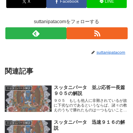
X
Facebook
LINE
suttanipatacomをフォローする
suttanipatacom
関連記事
スッタニパータ 並ぶ応答ー長篇
スッタニパータ解説
９０５の解説
９０５ もしも他人に非難されているが故
に下劣なのであるというならば、諸々の教
えのうちで勝れたものは一つもないことに
なろう。けだし世人はみな自己の説を堅
（かた）く主張して、他人の教えを劣った
スッタニパータ 迅速９１６の解
スッタニパータ解説
ものだと説いているからである。もしも他
説
人に非難されて...