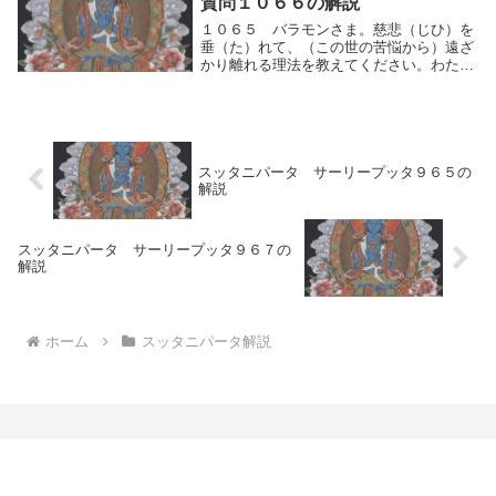
質問１０６６の解説
⇔嫌い）に...
１０６５ バラモンさま。慈悲（じひ）を
垂（た）れて、（この世の苦悩から）遠ざ
かり離れる理法を教えてください。わたく
しはそれを認識したいのです。わたくし
は、虚空（こくう）のように、乱され濁る
ことなしに、この世において静まり、依り
すがることなく...
スッタニパータ サーリープッタ９６５の
解説
スッタニパータ サーリープッタ９６７の
解説
ホーム
スッタニパータ解説