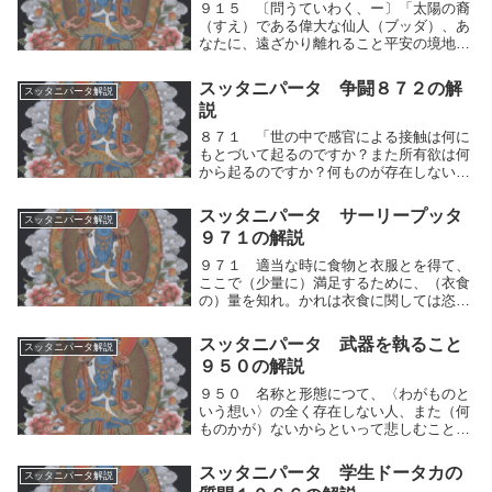
９１５ 〔問うていわく、ー〕「太陽の裔
（すえ）である偉大な仙人（ブッダ）、あ
なたに、遠ざかり離れること平安の境地と
をおたずねします。修行者はどのように観
じて、世の中の何ものをも執することな
スッタニパータ 争闘８７２の解
スッタニパータ解説
く、安らいに入るのですか？」９１６ 師
説
（ブッダ）は答...
８７１ 「世の中で感官による接触は何に
もとづいて起るのですか？また所有欲は何
から起るのですか？何ものが存在しないと
きに、〈わがもの〉という我執が存在しな
いのですか？何ものが消滅したときに、感
スッタニパータ サーリープッタ
スッタニパータ解説
官による接触がはたらかないのですか？」
９７１の解説
８７２ 「名...
９７１ 適当な時に食物と衣服とを得て、
ここで（少量に）満足するために、（衣食
の）量を知れ。かれは衣食に関しては恣
（ほしい）ままならず、慎（つつ）しんで
村を歩み、罵（ののし）られてもあらあら
スッタニパータ 武器を執ること
スッタニパータ解説
しいことばを発してははならない。人々を
９５０の解説
そしることを想...
９５０ 名称と形態につて、〈わがものと
いう想い〉の全く存在しない人、また（何
ものかが）ないからといって悲しむことの
ない人、20ーかれは実に世の中にあっても
老いることがない。目の前の現象である名
スッタニパータ 学生ドータカの
スッタニパータ解説
称と形態につて、人間的思考の運動（好き