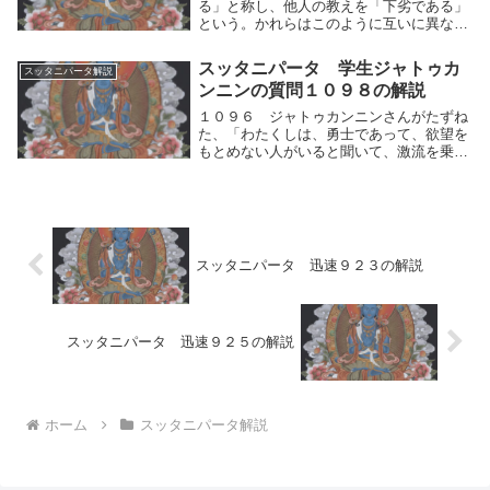
る」と称し、他人の教えを「下劣である」
という。かれらはこのように互いに異なっ
た執見をいだいて論争し、めいめい自分の
仮説を「真理である」と説く。かれらは自
スッタニパータ 学生ジャトゥカ
スッタニパータ解説
分の教えを「完全である」と称し、他人の
ンニンの質問１０９８の解説
教えを「下劣...
１０９６ ジャトゥカンニンさんがたずね
た、「わたくしは、勇士であって、欲望を
もとめない人がいると聞いて、激流を乗り
超（こ）えた人（ブッダ）に〈欲のないこ
と〉をおたずねしようとして、ここに来ま
した。安らぎの境地を説いてください。生
まれつき眼（...
スッタニパータ 迅速９２３の解説
スッタニパータ 迅速９２５の解説
ホーム
スッタニパータ解説