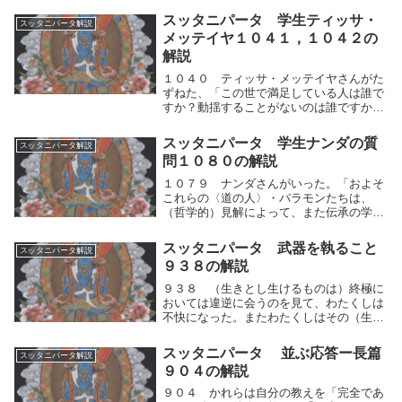
論をしてはならない。気づきを糧にし、家
スッタニパータ 学生ティッサ・
スッタニパータ解説
を捨てて、住所を定めずにさまよい、村の
メッテイヤ１０４１，１０４２の
中で親交を結...
解説
１０４０ ティッサ・メッテイヤさんがた
ずねた、「この世で満足している人は誰で
すか？動揺することがないのは誰ですか？
両極端を知りつくして、よく考えて、（両
極端にも）中間にも汚されない、聡明な人
スッタニパータ 学生ナンダの質
スッタニパータ解説
は誰ですか？あなたは誰を〈偉大な人〉と
問１０８０の解説
呼ばれますか...
１０７９ ナンダさんがいった。「およそ
これらの〈道の人〉・バラモンたちは、
（哲学的）見解によって、また伝承の学問
によっても、清浄になれると言います。戒
律や誓いを守ることによっても清浄になれ
スッタニパータ 武器を執ること
スッタニパータ解説
ると言います。そのほか種々のしかたで清
９３８の解説
浄になれるとも...
９３８ （生きとし生けるものは）終極に
おいては違逆に会うのを見て、わたくしは
不快になった。またわたくしはその（生け
るものどもの）心の中に見がたき煩悩の矢
が潜（ひそ）んでいるのを見た。生きとし
スッタニパータ 並ぶ応答ー長篇
スッタニパータ解説
生けるものは死ぬ間際においては逆さづり
９０４の解説
になるような...
９０４ かれらは自分の教えを「完全であ