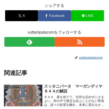
シェアする
X
Facebook
LINE
suttanipatacomをフォローする
suttanipatacom
関連記事
スッタニパータ マーガンディヤ
スッタニパータ解説
８４４の解説
８４４ 家を捨てて、住所を定めずにさま
よい、村の中で親交を結ぶことのない聖者
は、諸々の欲望を離れ、未来に望みをかけ
ることなく、人々に対して異論を立てて談