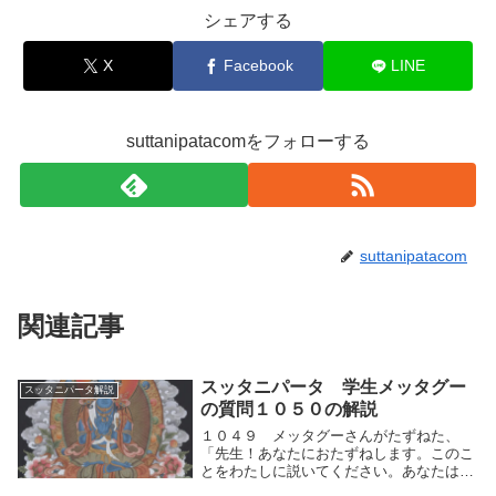
シェアする
X
Facebook
LINE
suttanipatacomをフォローする
suttanipatacom
関連記事
スッタニパータ 学生メッタグー
スッタニパータ解説
の質問１０５０の解説
１０４９ メッタグーさんがたずねた、
「先生！あなたにおたずねします。このこ
とをわたしに説いてください。あなたはヴ
ェーダの達人、心を修養された方だとわた