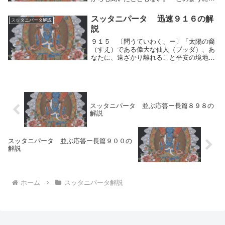
とば美（うる）わしき師（ブッダ）、衆の
主がトゥシタ天から来たりたもうたこと
スッタニパータ 迅速９１６の解
スッタニパータ解説
を。９５６ 眼ある人（ブッダ）は、神々
説
及び世人が見る...
９１５ 〔問うていわく、ー〕「太陽の裔
（すえ）である偉大な仙人（ブッダ）、あ
なたに、遠ざかり離れること平安の境地と
をおたずねします。修行者はどのように観
じて、世の中の何ものをも執することな
く、安らいに入るのですか？」９１６ 師
（ブッダ）は答...
スッタニパータ 並ぶ応答ー長篇８９８の
解説
スッタニパータ 並ぶ応答ー長篇９００の
解説
ホーム
スッタニパータ解説