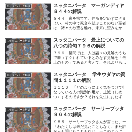
くしは考えます。世の中にある種々様々
スッタニパータ マーガンディヤ
スッタニパータ解説
な、これらの苦しみは、そもそもどこから
８４４の解説
現われ出たのです...
８４４ 家を捨てて、住所を定めずにさま
よい、村の中で親交を結ぶことのない聖者
は、諸々の欲望を離れ、未来に望みをかけ
ることなく、人々に対して異論を立てて談
論をしてはならない。家を捨てて、住所に
スッタニパータ 最上についての
スッタニパータ解説
こだわることなく行脚し、村の中で親交を
八つの詩句７９６の解説
結ぶことのな...
７９６ 世間では、人は諸々の見解のうち
で勝（すぐ）れているとみなす見解を「最
上のもの」であると考えて、それよりも他
の見解はすべて「つまらないものである」
と説く。それ故にかれは諸々の論争を超え
スッタニパータ 学生ウダヤの質
スッタニパータ解説
ることがない。世間では、人は諸々の見解
問１１１１の解説
＝「人間的思...
１１１０ 「どのようによく気をつけて行
なっている人の識別作用が、止滅（しめ
つ）するのですか？それを先生におたずね
するためにわたくしはやってきたのです。
あなたのそのおことばをお聞きしたいので
スッタニパータ サーリープッタ
スッタニパータ解説
す。」１１１１ 「内面的にも外面的にも
９６４の解説
感覚的感受を喜...
９５５ サーリープッタさんが言った、ー
「わたくしは未だ見たこともなく、また誰
からも聞いたこともない。ーこのようにこ