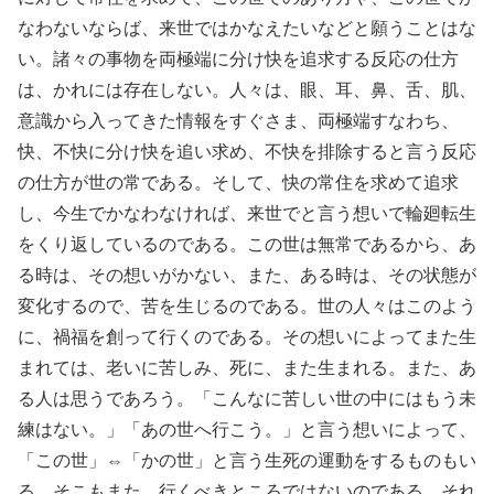
なわないならば、来世ではかなえたいなどと願うことはな
い。諸々の事物を両極端に分け快を追求する反応の仕方
は、かれには存在しない。人々は、眼、耳、鼻、舌、肌、
意識から入ってきた情報をすぐさま、両極端すなわち、
快、不快に分け快を追い求め、不快を排除すると言う反応
の仕方が世の常である。そして、快の常住を求めて追求
し、今生でかなわなければ、来世でと言う想いで輪廻転生
をくり返しているのである。この世は無常であるから、あ
る時は、その想いがかない、また、ある時は、その状態が
変化するので、苦を生じるのである。世の人々はこのよう
に、禍福を創って行くのである。その想いによってまた生
まれては、老いに苦しみ、死に、また生まれる。また、あ
る人は思うであろう。「こんなに苦しい世の中にはもう未
練はない。」「あの世へ行こう。」と言う想いによって、
「この世」⇔「かの世」と言う生死の運動をするものもい
る。そこもまた、行くべきところではないのである。それ