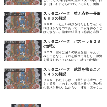
といった人間的思考の運動（快・不快、好
き・嫌い）にとらわれている限り、両極端
な見方から抜け出せず、真理に到達するこ
とはできない。「自らの欲や好みのあり方
スッタニパータ 並ぶ応答ー長篇
スッタニパータ解説
が完璧である」という思い込み（偏見）を
８９６の解説
語るのではなく、欲を手放し、好みにとら
われず思考の運動を止めた「中道」を維持
８９６ （たとい称讃を得たとしても）そ
することこそが、真理への気づきにつなが
れは僅かなものであって、平安を得ること
るという真理の追究。
はできない。論争の結果は（称讃と非難と
の）二つだけである、とわたくしは説く。
この道理を見ても、汝らは、無論争の境地
スッタニパータ パスーラ８２３
スッタニパータ解説
を安穏（あんのん）であると観じて、論争
の解説
をしてはなら...
８２３ 聖者は諸々の欲望を顧（かえり）
みることなく、それを離れて修行し、激流
を渡りおわっているので、諸々の欲望に束
縛（そくばく）されている人々はかれを羨
（うらや）むのである。」ー聖者は、人間
スッタニパータ 武器を執ること
スッタニパータ解説
的思考を止めて、２つに分ける事が無いの
９４５の解説
で、どちらか...
９４５ わたくしは、（牽引する者のこと
を）遁欲、ものすごい激流と呼び、吸い込
む欲求と呼び、はからい、捕捉（ほそく）
と呼び、超（こ）えがたい欲望の汚泥（お
でい）であるともいう。わたくしは、人間
的思考の運動がもたらす牽引する者のこと
を遁欲、もの...