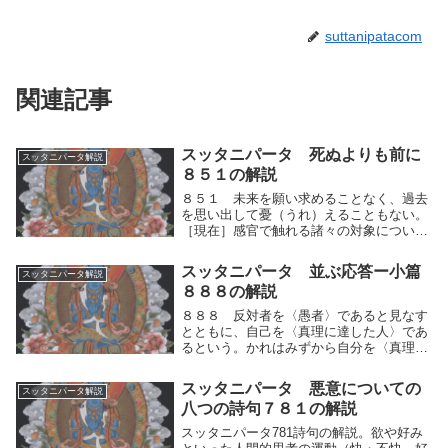
suttanipatacom
関連記事
スッタニパータ 死ぬよりも前に
スッタニパータ解説
８５１の解説
８５１ 未来を願い求めることなく、過去
を思い出して憂（うれ）えることもない。
［現在］感官で触れる諸々の対象について
遠ざかり離れることを観じ、諸々の偏見に
誘われることがない。自らの人間的思考の
スッタニパータ 並ぶ応答ー小篇
スッタニパータ解説
運動（快⇔不快）を制し、未来を願い求め
８８８の解説
ることなく、...
８８８ 反対者を〈愚者〉であると見なす
とともに、自己を〈真理に達した人〉であ
るという。かれはみずから自分を〈真理に
達した人〉であると称しながら、他人を蔑
視し、そのように語る。人間的思考の運動
スッタニパータ 悪意についての
スッタニパータ解説
によって、自己とその他を分別し、反対者
八つの詩句７８１の解説
を〈愚者〉で...
スッタニパータ781詩句の解説。欲や好み